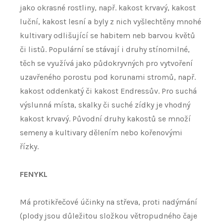
jako okrasné rostliny, např. kakost krvavý, kakost
luční, kakost lesní a byly z nich vyšlechtěny mnohé
kultivary odlišující se habitem neb barvou květů
či listů. Populární se stávají i druhy stínomilné,
těch se využívá jako půdokryvných pro vytvoření
uzavřeného porostu pod korunami stromů, např.
kakost oddenkatý či kakost Endressův. Pro suchá
výslunná místa, skalky či suché zídky je vhodný
kakost krvavý. Původní druhy kakostů se množí
semeny a kultivary dělením nebo kořenovými
řízky.
FENYKL
Má protikřečové účinky na střeva, proti nadýmání
(plody jsou důležitou složkou větropudného čaje