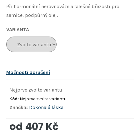
hvězdiček.
Při hormonální nerovnováze a falešné březosti pro
samice, podpůrný olej.
VARIANTA
Možnosti doručení
Nejprve zvolte variantu
Kód:
Nejprve zvolte variantu
Značka:
Dokonalá láska
od
407 Kč
Měrná