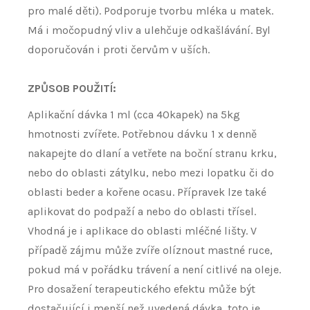
pro malé děti). Podporuje tvorbu mléka u matek.
Má i močopudný vliv a ulehčuje odkašlávání. Byl
doporučován i proti červům v uších.
ZPŮSOB POUŽITÍ:
Aplikační dávka 1 ml (cca 40kapek) na 5kg
hmotnosti zvířete. Potřebnou dávku 1 x denně
nakapejte do dlaní a vetřete na boční stranu krku,
nebo do oblasti zátylku, nebo mezi lopatku či do
oblasti beder a kořene ocasu. Přípravek lze také
aplikovat do podpaží a nebo do oblasti třísel.
Vhodná je i aplikace do oblasti mléčné lišty. V
případě zájmu může zvíře olíznout mastné ruce,
pokud má v pořádku trávení a není citlivé na oleje.
Pro dosažení terapeutického efektu může být
dostačující i menší než uvedená dávka, toto je