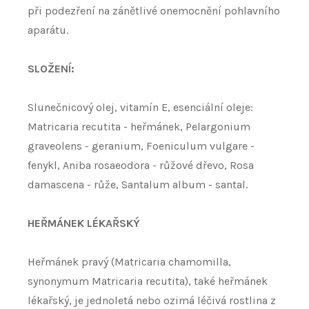
při podezření na zánětlivé onemocnění pohlavního
aparátu.
SLOŽENÍ:
Slunečnicový olej, vitamín E, esenciální oleje:
Matricaria recutita - heřmánek, Pelargonium
graveolens - geranium, Foeniculum vulgare -
fenykl, Aniba rosaeodora - růžové dřevo, Rosa
damascena - růže, Santalum album - santal.
HEŘMÁNEK LÉKAŘSKÝ
Heřmánek pravý (Matricaria chamomilla,
synonymum Matricaria recutita), také heřmánek
lékařský, je jednoletá nebo ozimá léčivá rostlina z