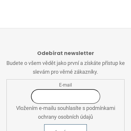
Z
Á
Odebírat newsletter
P
A
Budete o všem vědět jako první a získáte přístup ke
T
slevám pro věrné zákazníky.
Í
E-mail
Vložením e-mailu souhlasíte s
podmínkami
ochrany osobních údajů