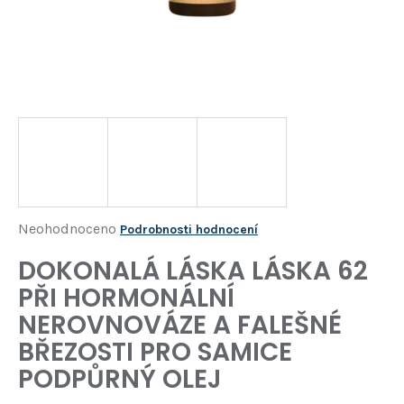
Í
T
?
HLEDAT
D
o
p
o
Průměrné
Neohodnoceno
Podrobnosti hodnocení
r
hodnocení
DOKONALÁ LÁSKA LÁSKA 62
u
produktu
č
PŘI HORMONÁLNÍ
je
u
NEROVNOVÁZE A FALEŠNÉ
j
0,0
e
BŘEZOSTI PRO SAMICE
z
m
PODPŮRNÝ OLEJ
5
e