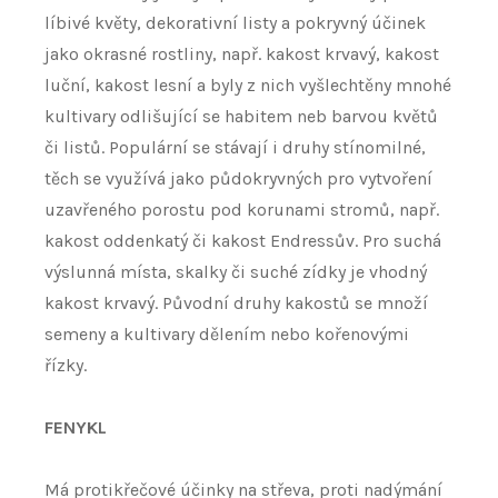
líbivé květy, dekorativní listy a pokryvný účinek
jako okrasné rostliny, např. kakost krvavý, kakost
luční, kakost lesní a byly z nich vyšlechtěny mnohé
kultivary odlišující se habitem neb barvou květů
či listů. Populární se stávají i druhy stínomilné,
těch se využívá jako půdokryvných pro vytvoření
uzavřeného porostu pod korunami stromů, např.
kakost oddenkatý či kakost Endressův. Pro suchá
výslunná místa, skalky či suché zídky je vhodný
kakost krvavý. Původní druhy kakostů se množí
semeny a kultivary dělením nebo kořenovými
řízky.
FENYKL
Má protikřečové účinky na střeva, proti nadýmání