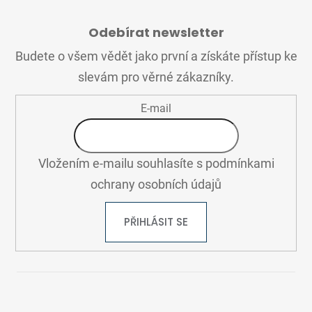
Z
Á
Odebírat newsletter
P
A
Budete o všem vědět jako první a získáte přístup ke
T
slevám pro věrné zákazníky.
Í
E-mail
Vložením e-mailu souhlasíte s
podmínkami
ochrany osobních údajů
PŘIHLÁSIT SE