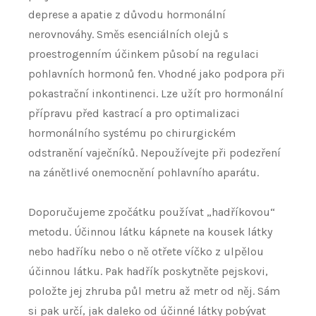
deprese a apatie z důvodu hormonální
nerovnováhy. Směs esenciálních olejů s
proestrogenním účinkem působí na regulaci
pohlavních hormonů fen. Vhodné jako podpora při
pokastrační inkontinenci. Lze užít pro hormonální
přípravu před kastrací a pro optimalizaci
hormonálního systému po chirurgickém
odstranění vaječníků. Nepoužívejte při podezření
na zánětlivé onemocnění pohlavního aparátu.
Doporučujeme zpočátku používat „hadříkovou“
metodu. Účinnou látku kápnete na kousek látky
nebo hadříku nebo o ně otřete víčko z ulpělou
účinnou látku. Pak hadřík poskytněte pejskovi,
položte jej zhruba půl metru až metr od něj. Sám
si pak určí, jak daleko od účinné látky pobývat