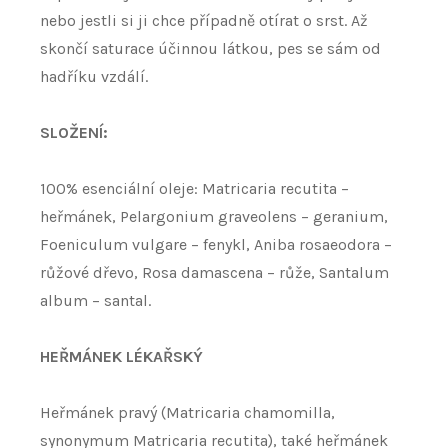
nebo jestli si ji chce případně otírat o srst. Až
skončí saturace účinnou látkou, pes se sám od
hadříku vzdálí.
SLOŽENÍ:
100% esenciální oleje: Matricaria recutita –
heřmánek, Pelargonium graveolens – geranium,
Foeniculum vulgare – fenykl, Aniba rosaeodora –
růžové dřevo, Rosa damascena – růže, Santalum
album – santal.
HEŘMÁNEK LÉKAŘSKÝ
Heřmánek pravý (Matricaria chamomilla,
synonymum Matricaria recutita), také heřmánek