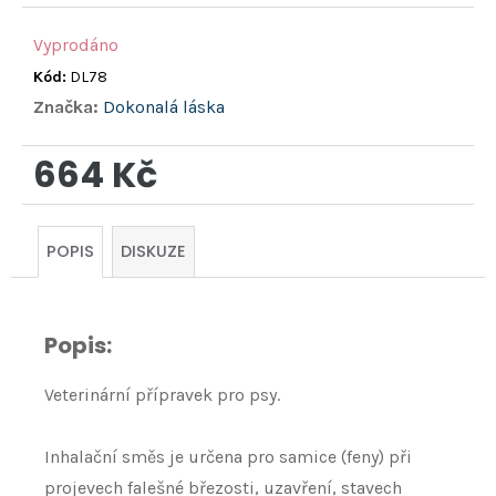
Vyprodáno
Kód:
DL78
Značka:
Dokonalá láska
664 Kč
Měrná
cena:
POPIS
DISKUZE
Popis:
Veterinární přípravek pro psy.
Inhalační směs je určena pro samice (feny) při
projevech falešné březosti, uzavření, stavech