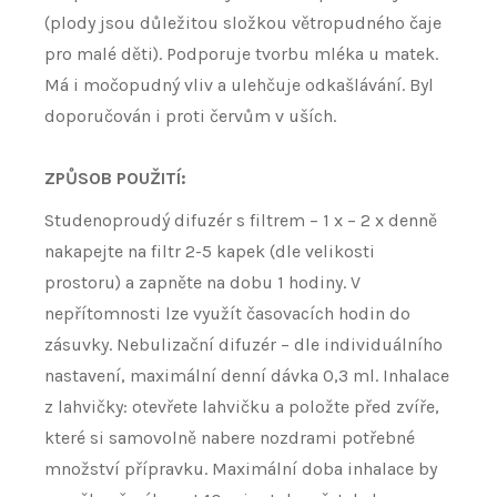
(plody jsou důležitou složkou větropudného čaje
pro malé děti). Podporuje tvorbu mléka u matek.
Má i močopudný vliv a ulehčuje odkašlávání. Byl
doporučován i proti červům v uších.
ZPŮSOB POUŽITÍ:
Studenoproudý difuzér s filtrem – 1 x – 2 x denně
nakapejte na filtr 2-5 kapek (dle velikosti
prostoru) a zapněte na dobu 1 hodiny. V
nepřítomnosti lze využít časovacích hodin do
zásuvky. Nebulizační difuzér – dle individuálního
nastavení, maximální denní dávka 0,3 ml. Inhalace
z lahvičky: otevřete lahvičku a položte před zvíře,
které si samovolně nabere nozdrami potřebné
množství přípravku. Maximální doba inhalace by