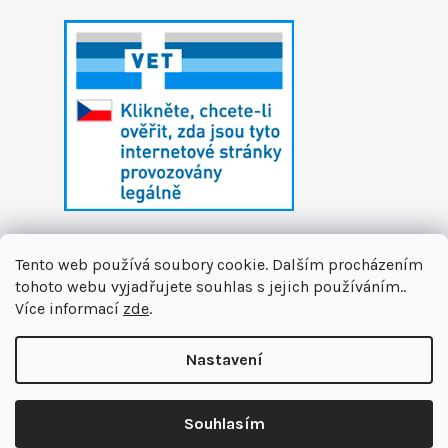
Tento web používá soubory cookie. Dalším procházením
tohoto webu vyjadřujete souhlas s jejich používáním..
Více informací
zde
.
Vytvořil Shoptet
Nastavení
Copyright 2026
První zvířecí lékárna
. Všechna
🏝️ Dáváme si letní pauzu. Připravujeme pro vás novinky a na
práva vyhrazena.
Upravit nastavení cookies
podzim se na vás těšíme v nové podobě. Jsme tu pro Vás na
Souhlasím
info@prvnizvirecilekarna.cz 🩵