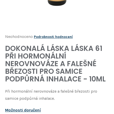
Í
T
?
HLEDAT
Průměrné
Neohodnoceno
Podrobnosti hodnocení
hodnocení
DOKONALÁ LÁSKA LÁSKA 61
D
produktu
o
PŘI HORMONÁLNÍ
je
p
NEROVNOVÁZE A FALEŠNÉ
o
0,0
r
BŘEZOSTI PRO SAMICE
z
u
PODPŮRNÁ INHALACE - 10ML
5
č
u
hvězdiček.
j
Při hormonální nerovnováze a falešné březosti pro
e
samice podpůrná inhalace.
m
e
Možnosti doručení