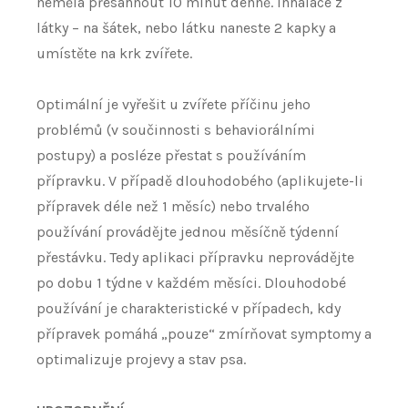
neměla přesáhnout 10 minut denně. Inhalace z
látky – na šátek, nebo látku naneste 2 kapky a
umístěte na krk zvířete.
Optimální je vyřešit u zvířete příčinu jeho
problémů (v součinnosti s behaviorálními
postupy) a posléze přestat s používáním
přípravku. V případě dlouhodobého (aplikujete-li
přípravek déle než 1 měsíc) nebo trvalého
používání provádějte jednou měsíčně týdenní
přestávku. Tedy aplikaci přípravku neprovádějte
po dobu 1 týdne v každém měsíci. Dlouhodobé
používání je charakteristické v případech, kdy
přípravek pomáhá „pouze“ zmírňovat symptomy a
optimalizuje projevy a stav psa.