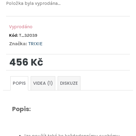
hvězdiček.
Položka byla vyprodána…
Vyprodáno
Kód:
T_32039
Značka:
TRIXIE
456 Kč
Měrná
cena:
POPIS
VIDEA (1)
DISKUZE
Popis:
lze použít také ke každodennímu suchému