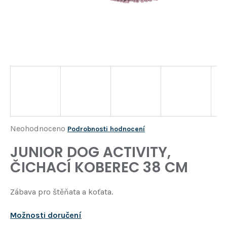
Í
T
?
HLEDAT
D
o
p
o
Průměrné
Neohodnoceno
Podrobnosti hodnocení
r
hodnocení
JUNIOR DOG ACTIVITY,
u
produktu
č
ČICHACÍ KOBEREC 38 CM
je
u
j
0,0
Zábava pro štěňata a koťata.
e
z
m
5
e
Možnosti doručení