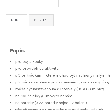
POPIS
DISKUZE
Popis:
pro psy a kočky
pro pravidelnou aktivitu
s 5 přihrádkami, které mohou být naplněny malými 
přihrádka se otevře po nastaveném čase a zaznění si
může být nastaveno na 2 intervaly (30 a 60 minut)
neklouže díky gumovým nohám
na baterky (3 AA baterky nejsou v balení)
včetně návodu s tipy a triky pro optimální trénink