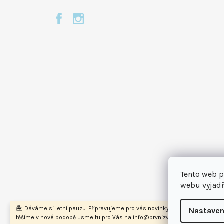
Tento web p
webu vyjadř
🏝️ Dáváme si letní pauzu. Připravujeme pro vás novinky a na podzim se na
Nastaven
těšíme v nové podobě. Jsme tu pro Vás na info@prvnizvirecilekarna.cz 🩵