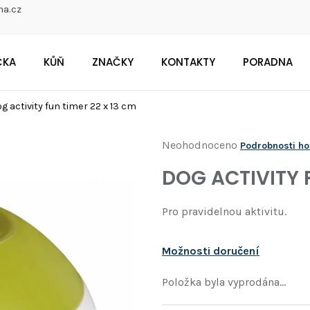
na.cz
ČKA
KŮŇ
ZNAČKY
KONTAKTY
PORADNA
CO POTŘEBUJETE NAJÍT?
g activity fun timer 22 x 13 cm
Průměrné
Neohodnoceno
Podrobnosti h
Doporučujeme
hodnocení
DOG ACTIVITY F
produktu
je
Pro pravidelnou aktivitu.
0,0
z
Možnosti doručení
5
hvězdiček.
Položka byla vyprodána…