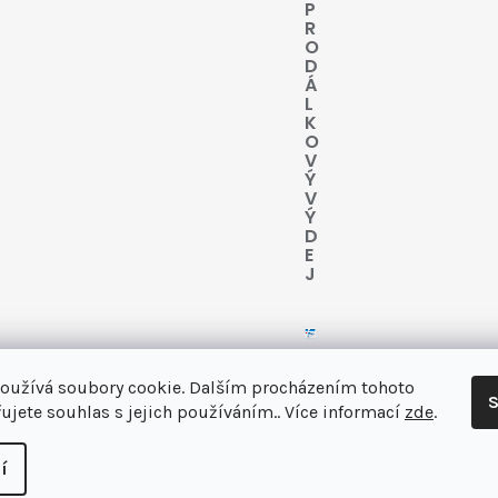
P
R
O
D
Á
L
K
O
V
Ý
V
Ý
D
E
J
oužívá soubory cookie. Dalším procházením tohoto
S
ujete souhlas s jejich používáním.. Více informací
zde
.
 vás
í