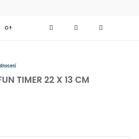
Hledat
Přihlášení
Nákupní
O NÁS
BLOG
HLEDAT
košík
odnocení
UN TIMER 22 X 13 CM