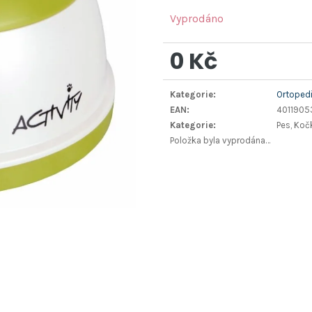
Vyprodáno
0 Kč
Měrná
Kategorie
:
Ortopedi
cena:
EAN
:
4011905
Kategorie
:
Pes, Koč
Položka byla vyprodána…