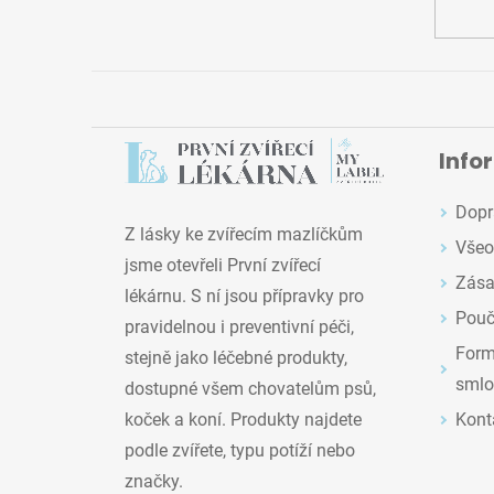
Info
Dopr
Z lásky ke zvířecím mazlíčkům
Všeo
jsme otevřeli První zvířecí
Zása
lékárnu. S ní jsou přípravky pro
Pouč
pravidelnou i preventivní péči,
Formu
stejně jako léčebné produkty,
smlo
dostupné všem chovatelům psů,
Kont
koček a koní. Produkty najdete
podle zvířete, typu potíží nebo
značky.