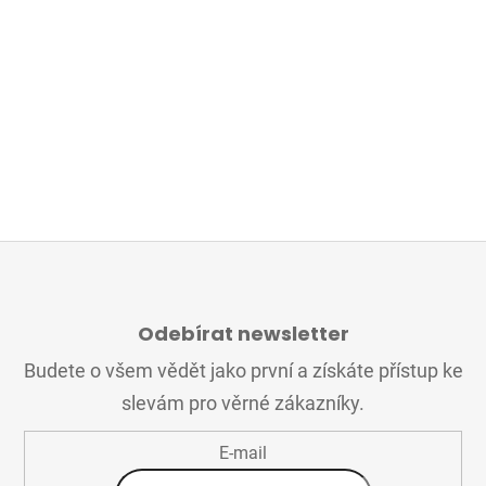
Z
Á
Odebírat newsletter
P
A
Budete o všem vědět jako první a získáte přístup ke
T
slevám pro věrné zákazníky.
Í
E-mail