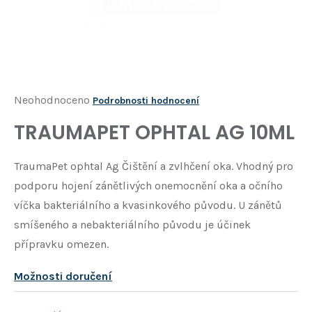
Í
T
?
HLEDAT
Průměrné
Neohodnoceno
Podrobnosti hodnocení
hodnocení
TRAUMAPET OPHTAL AG 10ML
D
produktu
o
je
p
TraumaPet ophtal Ag Čištění a zvlhčení oka. Vhodný pro
o
0,0
podporu hojení zánětlivých onemocnění oka a očního
r
z
u
víčka bakteriálního a kvasinkového původu. U zánětů
5
č
smíšeného a nebakteriálního původu je účinek
u
hvězdiček.
přípravku omezen.
j
e
Možnosti doručení
m
e