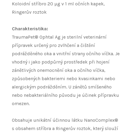
Koloidní stříbro 20 µg v 1 ml očních kapek,
Ringerův roztok
Charakteristika:
TraumaPet® Ophtal Ag je sterilní veterinární
přípravek určený pro zvlhčení a čištění
podrážděného oka a vnitřní strany očního víčka. Je
vhodný i jako podpůrný prostředek při hojení
zánětlivých onemocnění oka a očního víčka,
způsobených bakteriemi nebo kvasinkami nebo
alergickým podrážděním. U zánětů smíšeného
nebo nebakteriálního původu je účinek přípravku
omezen.
Obsahuje unikátní účinnou látku NanoComplex®
s obsahem stříbra a Ringerův roztok, který slouží