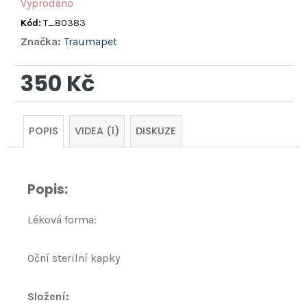
Vyprodáno
Kód:
T_80383
Značka:
Traumapet
350 Kč
Měrná
cena:
POPIS
VIDEA (1)
DISKUZE
Popis:
Léková forma:
Oční sterilní kapky
Složení: