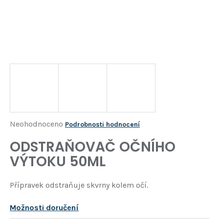
Í
T
?
HLEDAT
D
o
p
o
Průměrné
Neohodnoceno
Podrobnosti hodnocení
r
hodnocení
ODSTRAŇOVAČ OČNÍHO
u
produktu
č
VÝTOKU 50ML
je
u
j
0,0
Přípravek odstraňuje skvrny kolem očí.
e
z
m
5
e
Možnosti doručení