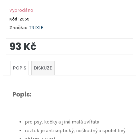
hvězdiček.
Vyprodáno
Kód:
2559
Značka:
TRIXIE
93 Kč
Měrná
cena:
POPIS
DISKUZE
Popis:
pro psy, kočky a jiná malá zvířata
roztok je antiseptický, neškodný a spolehlivý