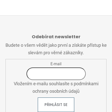
Z
Á
Odebírat newsletter
P
A
Budete o všem vědět jako první a získáte přístup ke
T
slevám pro věrné zákazníky.
Í
E-mail
Vložením e-mailu souhlasíte s
podmínkami
ochrany osobních údajů
PŘIHLÁSIT SE