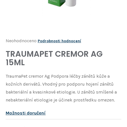
Í
T
?
HLEDAT
Průměrné
Neohodnoceno
Podrobnosti hodnocení
hodnocení
TRAUMAPET CREMOR AG
D
produktu
o
15ML
je
p
o
0,0
TraumaPet cremor Ag Podpora léčby zánětů kůže a
r
z
u
kožních derivátů. Vhodný pro podporu hojení zánětů
5
č
bakteriální a kvasinkové etiologie. U zánětů smíšené a
u
hvězdiček.
nebakteriální etiologie je účinek prostředku omezen.
j
e
Možnosti doručení
m
e