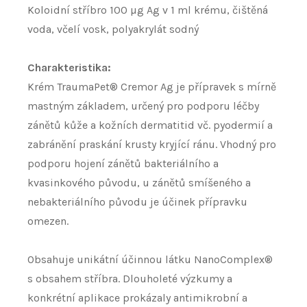
Koloidní stříbro 100 µg Ag v 1 ml krému, čištěná
voda, včelí vosk, polyakrylát sodný
Charakteristika:
Krém TraumaPet® Cremor Ag je přípravek s mírně
mastným základem, určený pro podporu léčby
zánětů kůže a kožních dermatitid vč. pyodermií a
zabránění praskání krusty kryjící ránu. Vhodný pro
podporu hojení zánětů bakteriálního a
kvasinkového původu, u zánětů smíšeného a
nebakteriálního původu je účinek přípravku
omezen.
Obsahuje unikátní účinnou látku NanoComplex®
s obsahem stříbra. Dlouholeté výzkumy a
konkrétní aplikace prokázaly antimikrobní a