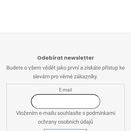
Z
Á
Odebírat newsletter
P
A
Budete o všem vědět jako první a získáte přístup ke
T
slevám pro věrné zákazníky.
Í
E-mail
Vložením e-mailu souhlasíte s
podmínkami
ochrany osobních údajů