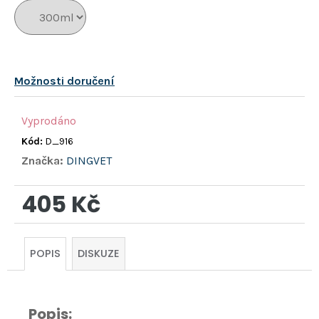
hvězdiček.
Možnosti doručení
Vyprodáno
Kód:
D_916
Značka:
DINGVET
405 Kč
Měrná
cena:
POPIS
DISKUZE
Popis: