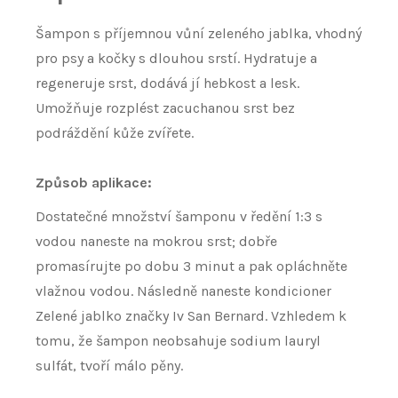
Šampon s příjemnou vůní zeleného jablka, vhodný
pro psy a kočky s dlouhou srstí. Hydratuje a
regeneruje srst, dodává jí hebkost a lesk.
Umožňuje rozplést zacuchanou srst bez
podráždění kůže zvířete.
Způsob aplikace:
Dostatečné množství šamponu v ředění 1:3 s
vodou naneste na mokrou srst; dobře
promasírujte po dobu 3 minut a pak opláchněte
vlažnou vodou. Následně naneste kondicioner
Zelené jablko značky Iv San Bernard. Vzhledem k
tomu, že šampon neobsahuje sodium lauryl
sulfát, tvoří málo pěny.