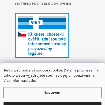
OVĚŘENÍ PRO DÁLKOVÝ VÝDEJ
Tento web používá soubory cookie. Dalším procházením
tohoto webu vyjadřujete souhlas s jejich používáním..
Více informací
zde
.
Vytvořil Shoptet
Nastavení
Copyright 2026
První zvířecí lékárna
. Všechna
🏝️ Dáváme si letní pauzu. Připravujeme pro vás novinky a na
práva vyhrazena.
Upravit nastavení cookies