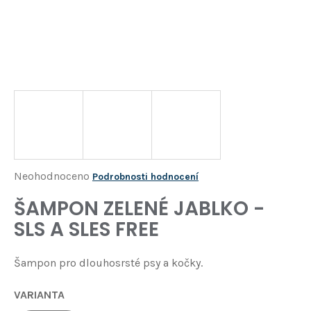
Í
T
?
HLEDAT
D
o
p
o
Průměrné
Neohodnoceno
Podrobnosti hodnocení
r
hodnocení
ŠAMPON ZELENÉ JABLKO -
u
produktu
č
SLS A SLES FREE
je
u
j
0,0
Šampon pro dlouhosrsté psy a kočky.
e
z
m
5
e
VARIANTA