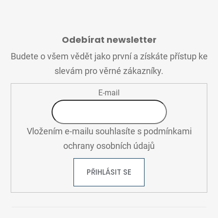
Z
Á
Odebírat newsletter
P
A
Budete o všem vědět jako první a získáte přístup ke
T
slevám pro věrné zákazníky.
Í
E-mail
Vložením e-mailu souhlasíte s
podmínkami
ochrany osobních údajů
PŘIHLÁSIT SE