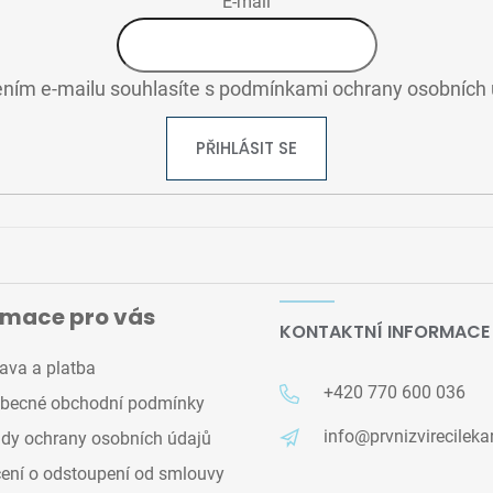
E-mail
ním e-mailu souhlasíte s
podmínkami ochrany osobních 
PŘIHLÁSIT SE
rmace pro vás
KONTAKTNÍ INFORMACE
ava a platba
+420 770 600 036
becné obchodní podmínky
info@prvnizvirecileka
dy ochrany osobních údajů
ení o odstoupení od smlouvy