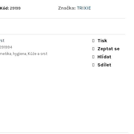
Značka:
TRIXIE
Kód:
29199
Tisk
rst
291994
Zeptat se
metika, hygiena, Kůže a srst
Hlídat
Sdílet