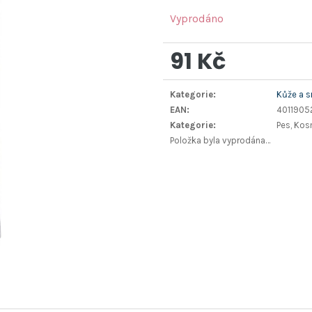
Vyprodáno
91 Kč
Měrná
Kategorie
:
Kůže a s
cena:
EAN
:
4011905
Kategorie
:
Pes, Kos
Položka byla vyprodána…