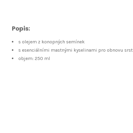
Popis:
s olejem z konopných semínek
s esenciálními mastnými kyselinami pro obnovu srst
objem: 250 ml