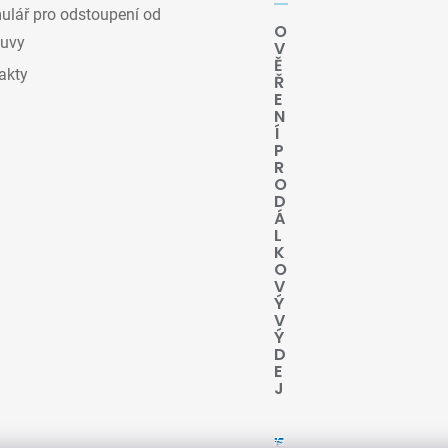
lář pro odstoupení od
O
uvy
V
Ě
akty
Ř
E
N
Í
P
R
O
D
Á
L
K
O
V
Ý
V
Ý
D
E
J