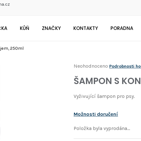
na.cz
ČKA
KŮŇ
ZNAČKY
KONTAKTY
PORADNA
CO POTŘEBUJETE NAJÍT?
jem, 250ml
Průměrné
Neohodnoceno
Podrobnosti h
Doporučujeme
hodnocení
ŠAMPON S KON
produktu
je
Vyživující šampon pro psy.
0,0
z
Možnosti doručení
5
hvězdiček.
Položka byla vyprodána…