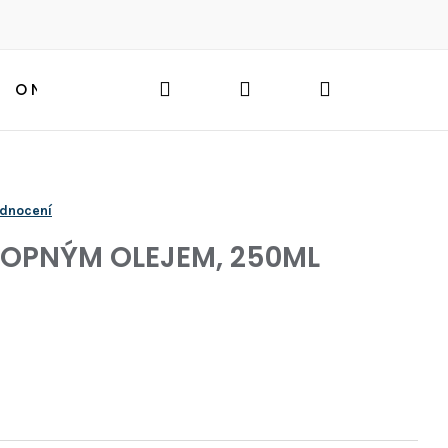
Hledat
Přihlášení
Nákupní
O NÁS
BLOG
HLEDAT
košík
odnocení
OPNÝM OLEJEM, 250ML