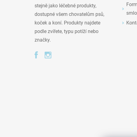
Formu
stejně jako léčebné produkty,
smlo
dostupné všem chovatelům psů,
Kont
koček a koní. Produkty najdete
podle zvířete, typu potíží nebo
značky.