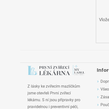
Vlože
Info
Dopr
Z lásky ke zvířecím mazlíčkům
Všeo
jsme otevřeli První zvířecí
Zása
lékárnu. S ní jsou přípravky pro
Pouč
pravidelnou i preventivní péči,