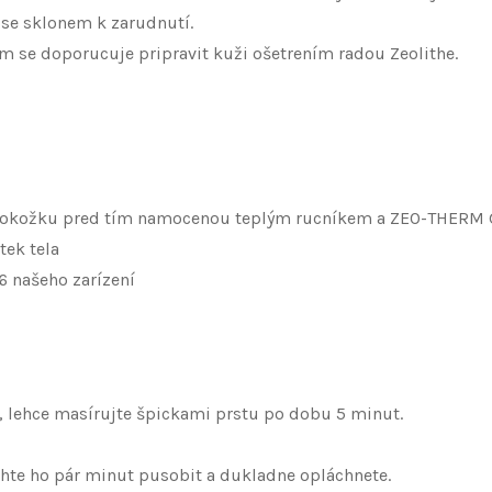
se sklonem k zarudnutí.
 se doporucuje pripravit kuži ošetrením radou Zeolithe.
 pokožku pred tím namocenou teplým rucníkem a ZEO-THERM
ek tela
 našeho zarízení
lehce masírujte špickami prstu po dobu 5 minut.
chte ho pár minut pusobit a dukladne opláchnete.