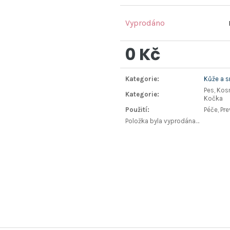
Vyprodáno
0 Kč
Měrná
Kategorie
:
Kůže a s
cena:
Pes, Kosm
Kategorie
:
Kočka
Použití
:
Péče, Pr
Položka byla vyprodána…