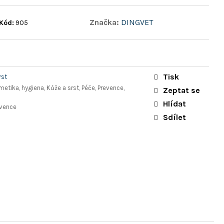
Značka:
DINGVET
Kód:
905
Tisk
rst
etika, hygiena, Kůže a srst, Péče, Prevence,
Zeptat se
Hlídat
evence
Sdílet