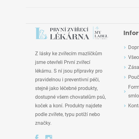
Info
Dopr
Z lásky ke zvířecím mazlíčkům
Všeo
jsme otevřeli První zvířecí
Zása
lékárnu. S ní jsou přípravky pro
Pouč
pravidelnou i preventivní péči,
Formu
stejně jako léčebné produkty,
smlo
dostupné všem chovatelům psů,
Kont
koček a koní. Produkty najdete
podle zvířete, typu potíží nebo
značky.