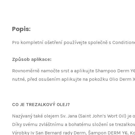
Popis:
Pro kompletní ošetření používejte společně s Condition
Způsob aplikace:
Rovnoměrně namočte srst a aplikujte Shampoo Derm Y6, 
nutné, před osušením aplikujte na pokožku Olio Derm X7
CO JE TREZALKOVÝ OLEJ?
Nazývaný také olejem Sv. Jana (Saint John’s Wort Oil) j
Díky svému zvláštnímu a bohatému složení se trezalkový
Výrobky Iv San Bernard rady Derm, Šampon DERM Y6, Kond