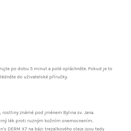
ujte po dobu 5 minut a poté opláchněte. Pokud je to
édněte do uživatelské příručky.
, rostliny známé pod jménem Bylina sv. Jana.
ýborný lék proti ruzným kožním onemocnením.
n’s DERM X7 na bázi trezalkového oleje jsou tedy