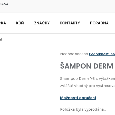
na.cz
ČKA
KŮŇ
ZNAČKY
KONTAKTY
PORADNA
CO POTŘEBUJETE NAJÍT?
ml
Průměrné
Neohodnoceno
Podrobnosti h
Doporučujeme
hodnocení
ŠAMPON DERM 
produktu
je
Shampoo Derm Y6 s výtažkem 
0,0
zvláště vhodný pro vystresov
z
5
Možnosti doručení
hvězdiček.
Položka byla vyprodána…