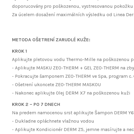
doporucovány pro poškozenou, vystresovanou pokožku 
Za úcelem dosažení maximálních výsledku od Linea Derm
METODA OŠETRENÍ ZARUDLÉ KUŽE:
KROK 1
Aplikujte pletovou vodu Thermo-Mille na poškozenou
- Aplikujte MASKU ZEO-THERM + GEL ZEO-THERM na zbyt
- Pokracujte šamponem ZEO-THERM ve Spa, program c. 6
- Ošetrení ukoncete ZEO-THERM MASKOU
- Nakonec aplikujte Olej DERM X7 na poškozenou kuži
KROK 2 – PO 7 DNECH
Na predem namocenou srst aplikujte Šampon DERM Y6, 
- Dukladne opláchnete vlažnou vodou
- Aplikujte Kondicionér DERM Z5, jemne masírujte a ne