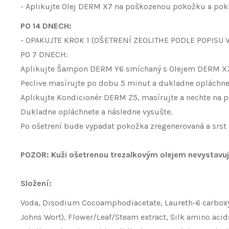
- Aplikujte Olej DERM X7 na poškozenou pokožku a pok
PO 14 DNECH:
- OPAKUJTE KROK 1 (OŠETRENÍ ZEOLITHE PODLE POPISU 
PO 7 DNECH:
Aplikujte Šampon DERM Y6 smíchaný s Olejem DERM X7 (
Peclive masírujte po dobu 5 minut a dukladne opláchne
Aplikujte Kondicionér DERM Z5, masírujte a nechte na p
Dukladne opláchnete a následne vysušte.
Po ošetrení bude vypadat pokožka zregenerovaná a srst
POZOR: Kuži ošetrenou trezalkovým olejem nevystav
Složení:
Voda, Disodium Cocoamphodiacetate, Laureth-6 carboxyl
Johns Wort), Flower/Leaf/Steam extract, Silk amino acid