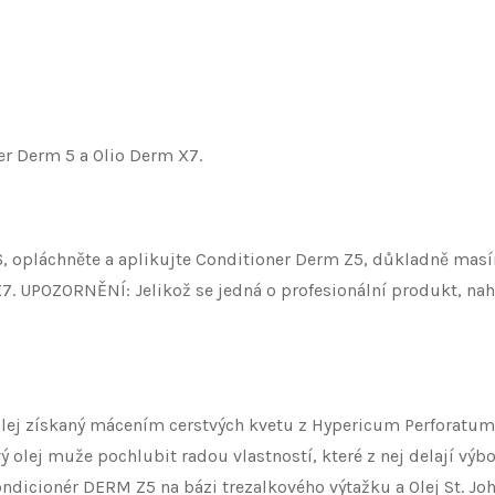
er Derm 5 a Olio Derm X7.
opláchněte a aplikujte Conditioner Derm Z5, důkladně masír
. UPOZORNĚNÍ: Jelikož se jedná o profesionální produkt, nahl
e olej získaný mácením cerstvých kvetu z Hypericum Perforatum
 olej muže pochlubit radou vlastností, které z nej delají v
icionér DERM Z5 na bázi trezalkového výtažku a Olej St. Joh