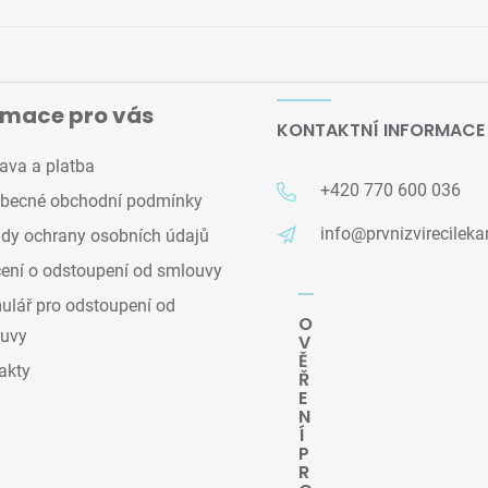
rmace pro vás
KONTAKTNÍ INFORMACE
ava a platba
+420 770 600 036
becné obchodní podmínky
info@prvnizvirecileka
dy ochrany osobních údajů
ení o odstoupení od smlouvy
lář pro odstoupení od
O
uvy
V
Ě
akty
Ř
E
N
Í
P
R