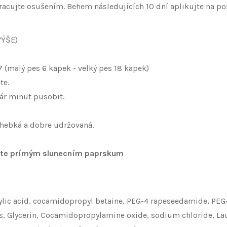
racujte osušením. Behem následujících 10 dní aplikujte na 
VÝŠE)
malý pes 6 kapek - velký pes 18 kapek)
te.
ár minut pusobit.
 hebká a dobre udržovaná.
ujte prímým slunecním paprskum
ic acid, cocamidopropyl betaine, PEG-4 rapeseedamide, PEG-6
s, Glycerin, Cocamidopropylamine oxide, sodium chloride, Lau