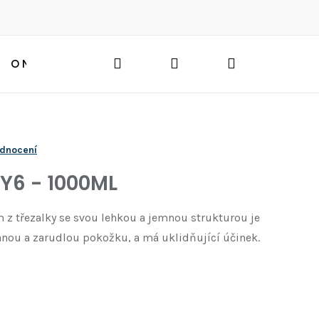
Hledat
Přihlášení
Nákupní
O NÁS
BLOG
HLEDAT
košík
odnocení
Y6 - 1000ML
z třezalky se svou lehkou a jemnou strukturou je
anou a zarudlou pokožku, a má uklidňující účinek.