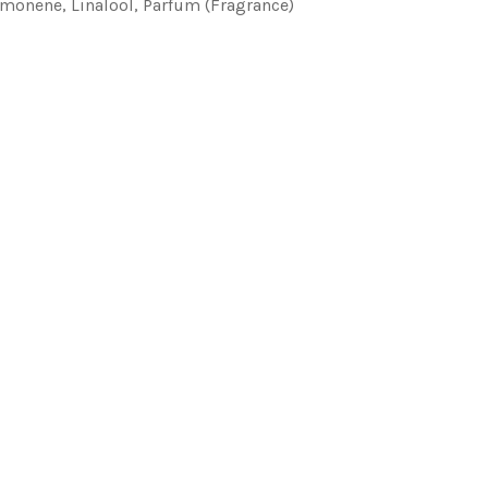
imonene, Linalool, Parfum (Fragrance)