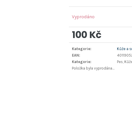
Vyprodáno
100 Kč
Měrná
Kategorie
:
Kůže a s
cena:
EAN
:
401190
Kategorie
:
Pes, Kůž
Položka byla vyprodána…