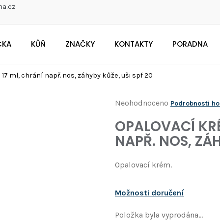
na.cz
ČKA
KŮŇ
ZNAČKY
KONTAKTY
PORADNA
CO POTŘEBUJETE NAJÍT?
17 ml, chrání např. nos, záhyby kůže, uši spf 20
Průměrné
Neohodnoceno
Podrobnosti h
Doporučujeme
hodnocení
OPALOVACÍ KRÉ
produktu
NAPŘ. NOS, ZÁH
je
0,0
Opalovací krém.
z
5
Možnosti doručení
hvězdiček.
Položka byla vyprodána…