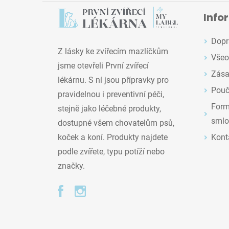
Info
Dopr
Z lásky ke zvířecím mazlíčkům
Všeo
jsme otevřeli První zvířecí
Zása
lékárnu. S ní jsou přípravky pro
Pouč
pravidelnou i preventivní péči,
Formu
stejně jako léčebné produkty,
smlo
dostupné všem chovatelům psů,
Kont
koček a koní. Produkty najdete
podle zvířete, typu potíží nebo
značky.