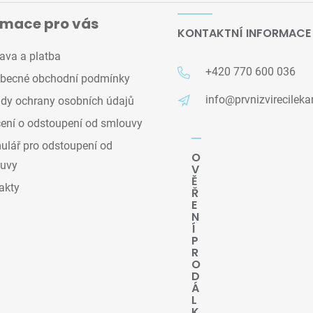
rmace pro vás
KONTAKTNÍ INFORMACE
ava a platba
+420 770 600 036
becné obchodní podmínky
info@prvnizvirecileka
dy ochrany osobních údajů
ení o odstoupení od smlouvy
lář pro odstoupení od
O
uvy
V
Ě
akty
Ř
E
N
Í
P
R
O
D
Á
L
K