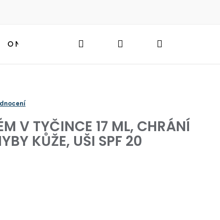
Hledat
Přihlášení
Nákupní
O NÁS
BLOG
HLEDAT
košík
odnocení
M V TYČINCE 17 ML, CHRÁNÍ
YBY KŮŽE, UŠI SPF 20