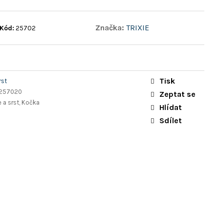
Značka:
TRIXIE
Kód:
25702
Tisk
rst
5257020
Zeptat se
e a srst, Kočka
Hlídat
Sdílet