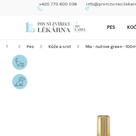
K
+420 770 600 036
info@prvnizvirecilekar
O
Š
Zpět
Zpět
Přejít
Í
do
do
PES
KO
na
K
obchodu
obchodu
obsah
Domů
Pes
Kůže a srst
Mix - nutrive green - 100m