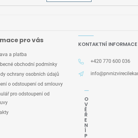
rmace pro vás
KONTAKTNÍ INFORMACE
ava a platba
+420 770 600 036
becné obchodní podmínky
info@prvnizvirecileka
dy ochrany osobních údajů
ení o odstoupení od smlouvy
lář pro odstoupení od
O
uvy
V
Ě
akty
Ř
E
N
Í
P