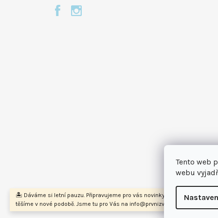
Tento web p
webu vyjadř
🏝️ Dáváme si letní pauzu. Připravujeme pro vás novinky a na podzim se na
Nastaven
těšíme v nové podobě. Jsme tu pro Vás na info@prvnizvirecilekarna.cz 🩵