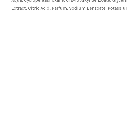
Aqua, Cyclopentasiloxane, C12-15 Alkyl Benzoate, Glycer
Extract, Citric Acid, Parfum, Sodium Benzoate, Potassi