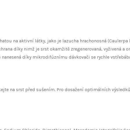
tou na aktivní látky, jako je lazucha hrachonosná (Caulerpa l
chrana díky nimž je srst okamžitě zregenerovaná, vyživená a 
 nanesená díky mikrodifúznímu dávkovači se rychle vstřebábá
íkejte na srst před sušením. Pro dosažení optimálních výsledků