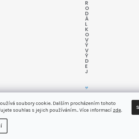
R
O
D
Á
L
K
O
V
Ý
V
Ý
D
E
J
oužívá soubory cookie. Dalším procházením tohoto
S
ujete souhlas s jejich používáním.. Více informací
zde
.
 vás
í