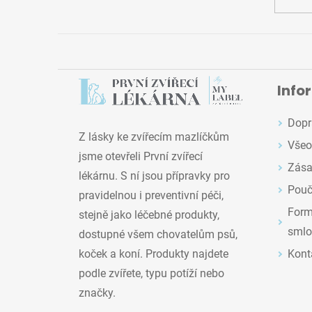
Info
Dopr
Z lásky ke zvířecím mazlíčkům
Všeo
jsme otevřeli První zvířecí
Zása
lékárnu. S ní jsou přípravky pro
Pouč
pravidelnou i preventivní péči,
Formu
stejně jako léčebné produkty,
smlo
dostupné všem chovatelům psů,
Kont
koček a koní. Produkty najdete
podle zvířete, typu potíží nebo
značky.