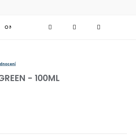
Hledat
Přihlášení
Nákupní
O NÁS
BLOG
HLEDAT
košík
odnocení
GREEN - 100ML