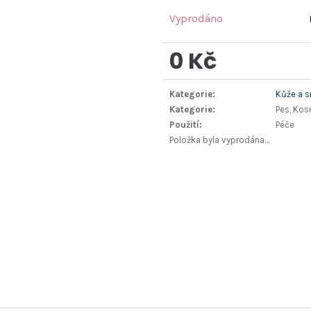
Vyprodáno
0 Kč
Měrná
Kategorie
:
Kůže a s
cena:
Kategorie
:
Pes, Kos
Použití
:
Péče
Položka byla vyprodána…