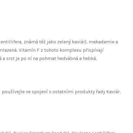
entillifera, známá též jako zelený kaviár), makadamie a
omlazená. Vitamín F z tohoto komplexu přispívají
 a srst je po ní na pohmat hedvábná a hebká.
 používejte ve spojení s ostatními produkty řady Kaviár.