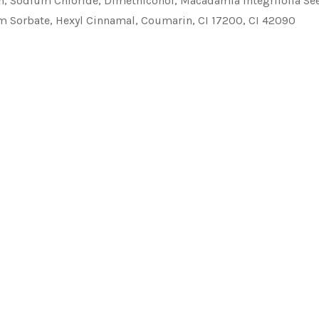
in, Sodium Chloride, Dimethiconol, Macadamia Integrifolia See
um Sorbate, Hexyl Cinnamal, Coumarin, CI 17200, CI 42090