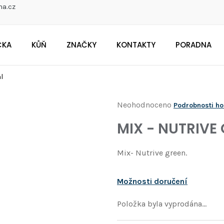
na.cz
ČKA
KŮŇ
ZNAČKY
KONTAKTY
PORADNA
CO POTŘEBUJETE NAJÍT?
l
Průměrné
Neohodnoceno
Podrobnosti h
Doporučujeme
hodnocení
MIX - NUTRIVE 
produktu
je
Mix- Nutrive green.
0,0
z
Možnosti doručení
5
hvězdiček.
Položka byla vyprodána…