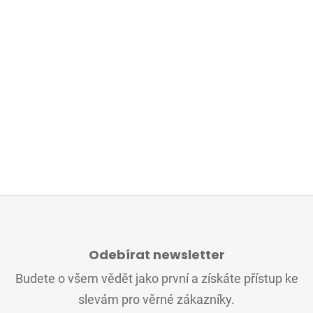
Z
Á
Odebírat newsletter
P
A
Budete o všem vědět jako první a získáte přístup ke
T
slevám pro věrné zákazníky.
Í