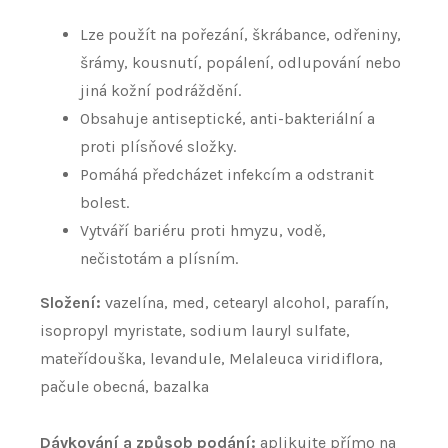
Lze použít na pořezání, škrábance, odřeniny,
šrámy, kousnutí, popálení, odlupování nebo
jiná kožní podráždění.
Obsahuje antiseptické, anti-bakteriální a
proti plísňové složky.
Pomáhá předcházet infekcím a odstranit
bolest.
Vytváří bariéru proti hmyzu, vodě,
nečistotám a plísním.
Složení:
vazelína, med, cetearyl alcohol, parafín,
isopropyl myristate, sodium lauryl sulfate,
mateřídouška, levandule, Melaleuca viridiflora,
pačule obecná, bazalka
Dávkování a způsob podání:
aplikujte přímo na