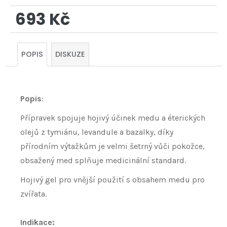
693 Kč
Měrná
cena:
POPIS
DISKUZE
Popis
:
Přípravek spojuje hojivý účinek medu a éterických
olejů z tymiánu, levandule a bazalky, díky
přírodním výtažkům je velmi šetrný vůči pokožce,
obsažený med splňuje medicinální standard.
Hojivý gel pro vnější použití s obsahem medu pro
zvířata.
Indikace: