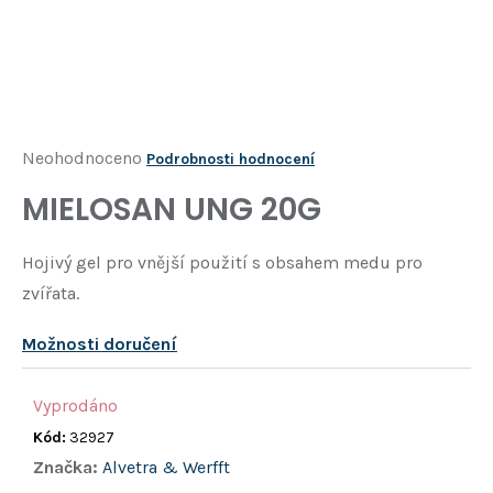
Í
T
?
HLEDAT
Průměrné
Neohodnoceno
Podrobnosti hodnocení
hodnocení
MIELOSAN UNG 20G
D
produktu
o
je
p
Hojivý gel pro vnější použití s obsahem medu pro
o
0,0
zvířata.
r
z
u
5
Možnosti doručení
č
u
hvězdiček.
j
Vyprodáno
e
Kód:
32927
m
e
Značka:
Alvetra & Werfft