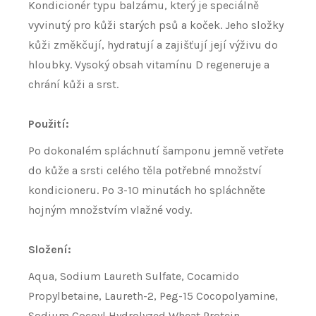
Kondicionér typu balzámu, který je speciálně
vyvinutý pro kůži starých psů a koček. Jeho složky
kůži změkčují, hydratují a zajišťují její výživu do
hloubky. Vysoký obsah vitamínu D regeneruje a
chrání kůži a srst.
Použití:
Po dokonalém spláchnutí šamponu jemně vetřete
do kůže a srsti celého těla potřebné množství
kondicioneru. Po 3-10 minutách ho spláchněte
hojným množstvím vlažné vody.
Složení:
Aqua, Sodium Laureth Sulfate, Cocamido
Propylbetaine, Laureth-2, Peg-15 Cocopolyamine,
Sodium Cocoyl Hydrolyzed Wheat Protein,