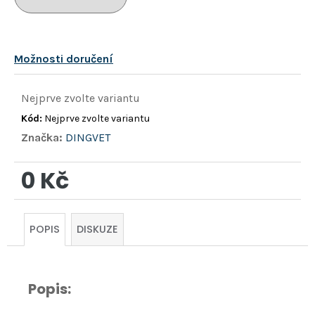
hvězdiček.
Možnosti doručení
Nejprve zvolte variantu
Kód:
Nejprve zvolte variantu
Značka:
DINGVET
0 Kč
Měrná
cena:
POPIS
DISKUZE
Popis: