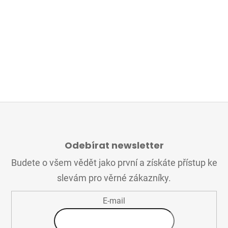
Z
Á
Odebírat newsletter
P
A
Budete o všem vědět jako první a získáte přístup ke
T
slevám pro věrné zákazníky.
Í
E-mail