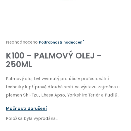
Í
T
?
HLEDAT
Průměrné
Neohodnoceno
Podrobnosti hodnocení
hodnocení
K100 – PALMOVÝ OLEJ -
D
produktu
o
250ML
je
p
o
0,0
Palmový olej byl vyvinutý pro účely profesionální
r
z
u
techniky k přípravě dlouhé srsti na výstavu zejména u
5
č
plemen Shi-Tzu, Lhasa Apso, Yorkshire Teriér a Pudlů.
u
hvězdiček.
j
Možnosti doručení
e
m
Položka byla vyprodána…
e