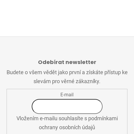
Z
Á
Odebírat newsletter
P
A
Budete o všem vědět jako první a získáte přístup ke
T
slevám pro věrné zákazníky.
Í
E-mail
Vložením e-mailu souhlasíte s
podmínkami
ochrany osobních údajů