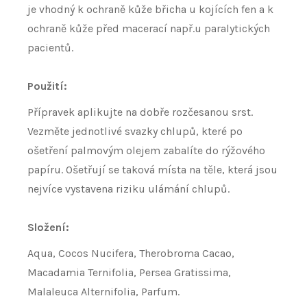
je vhodný k ochraně kůže břicha u kojících fen a k
ochraně kůže před macerací např.u paralytických
pacientů.
Použití:
Přípravek aplikujte na dobře rozčesanou srst.
Vezměte jednotlivé svazky chlupů, které po
ošetření palmovým olejem zabalíte do rýžového
papíru. Ošetřují se taková místa na těle, která jsou
nejvíce vystavena riziku ulámání chlupů.
Složení:
Aqua, Cocos Nucifera, Therobroma Cacao,
Macadamia Ternifolia, Persea Gratissima,
Malaleuca Alternifolia, Parfum.