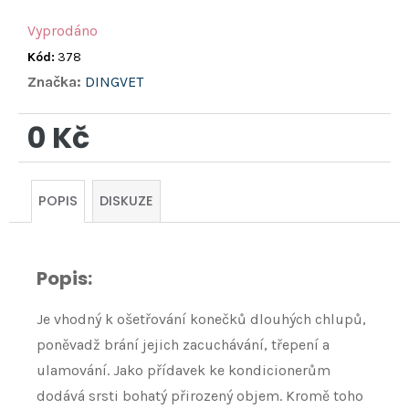
Vyprodáno
Kód:
378
Značka:
DINGVET
0 Kč
Měrná
cena:
POPIS
DISKUZE
Popis:
Je vhodný k ošetřování konečků dlouhých chlupů,
poněvadž brání jejich zacuchávání, třepení a
ulamování. Jako přídavek ke kondicionerům
dodává srsti bohatý přirozený objem. Kromě toho