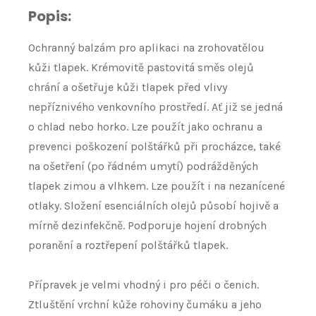
Popis:
Ochranný balzám pro aplikaci na zrohovatělou
kůži tlapek. Krémovitě pastovitá směs olejů
chrání a ošetřuje kůži tlapek před vlivy
nepříznivého venkovního prostředí. Ať již se jedná
o chlad nebo horko. Lze použít jako ochranu a
prevenci poškození polštářků při procházce, také
na ošetření (po řádném umytí) podrážděných
tlapek zimou a vlhkem. Lze použít i na nezanícené
otlaky. Složení esenciálních olejů působí hojivě a
mírně dezinfekčně. Podporuje hojení drobných
poranění a roztřepení polštářků tlapek.
Přípravek je velmi vhodný i pro péči o čenich.
Ztluštění vrchní kůže rohoviny čumáku a jeho