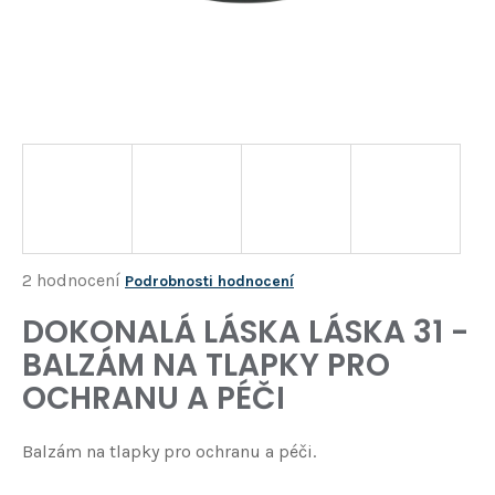
Í
T
?
HLEDAT
D
o
p
o
Průměrné
2 hodnocení
Podrobnosti hodnocení
r
hodnocení
DOKONALÁ LÁSKA LÁSKA 31 -
u
produktu
č
BALZÁM NA TLAPKY PRO
je
u
OCHRANU A PÉČI
j
1,5
e
z
m
Balzám na tlapky pro ochranu a péči.
5
e