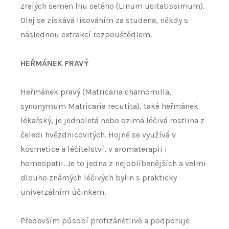
zralých semen lnu setého (Linum usitatissimum).
Olej se získává lisováním za studena, někdy s
následnou extrakcí rozpouštědlem.
HEŘMÁNEK PRAVÝ
Heřmánek pravý (Matricaria chamomilla,
synonymum Matricaria recutita), také heřmánek
lékařský, je jednoletá nebo ozimá léčivá rostlina z
čeledi hvězdnicovitých. Hojně se využívá v
kosmetice a léčitelství, v aromaterapii i
homeopatii. Je to jedna z nejoblíbenějších a velmi
dlouho známých léčivých bylin s prakticky
univerzálním účinkem.
Především působí protizánětlivě a podporuje