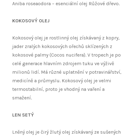
Aniba roseaodora – esenciální olej Růžové dřevo.
KOKOSOVÝ OLEJ
Kokosový olej je rostlinný olej získávaný z kopry,
jader zralých kokosových ořechů sklízených z
kokosové palmy (Cocos nucifera). V tropech je po
celé generace hlavním zdrojem tuku ve výživě
milionů lidí. Má různé uplatnění v potravinářství,
medicíně a průmyslu. Kokosový olej je velmi
termostabilní, proto je vhodný na vaření a
smažení.
LEN SETÝ
Lněný olej je čirý žlutý olej získávaný ze sušených