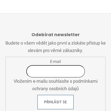
Z
Á
Odebírat newsletter
P
A
Budete o všem vědět jako první a získáte přístup ke
T
slevám pro věrné zákazníky.
Í
E-mail
Vložením e-mailu souhlasíte s
podmínkami
ochrany osobních údajů
PŘIHLÁSIT SE