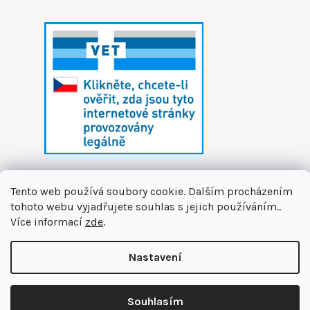
Tento web používá soubory cookie. Dalším procházením
tohoto webu vyjadřujete souhlas s jejich používáním..
Více informací
zde
.
Vytvořil Shoptet
Nastavení
Copyright 2026
První zvířecí lékárna
. Všechna
🏝️ Dáváme si letní pauzu. Připravujeme pro vás novinky a na
práva vyhrazena.
Upravit nastavení cookies
podzim se na vás těšíme v nové podobě. Jsme tu pro Vás na
Souhlasím