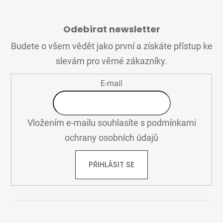
Z
Á
Odebírat newsletter
P
A
Budete o všem vědět jako první a získáte přístup ke
T
slevám pro věrné zákazníky.
Í
E-mail
Vložením e-mailu souhlasíte s
podmínkami
ochrany osobních údajů
PŘIHLÁSIT SE