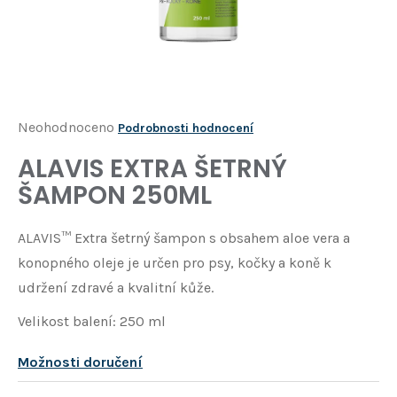
Í
T
?
HLEDAT
Průměrné
Neohodnoceno
Podrobnosti hodnocení
hodnocení
ALAVIS EXTRA ŠETRNÝ
D
produktu
o
ŠAMPON 250ML
je
p
o
0,0
ALAVIS™ Extra šetrný šampon s obsahem aloe vera a
r
z
u
konopného oleje je určen pro psy, kočky a koně k
5
č
udržení zdravé a kvalitní kůže.
u
hvězdiček.
j
Velikost balení: 250 ml
e
m
Možnosti doručení
e