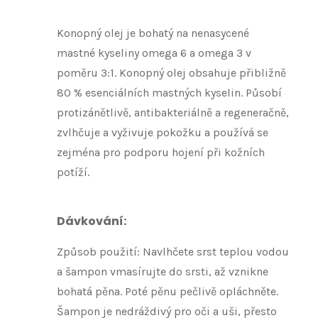
Konopný olej je bohatý na nenasycené
mastné kyseliny omega 6 a omega 3 v
poměru 3:1. Konopný olej obsahuje přibližně
80 % esenciálních mastných kyselin. Působí
protizánětlivě, antibakteriálně a regeneračně,
zvlhčuje a vyživuje pokožku a používá se
zejména pro podporu hojení při kožních
potíží.
Dávkování
:
Způsob použití: Navlhčete srst teplou vodou
a šampon vmasírujte do srsti, až vznikne
bohatá pěna. Poté pěnu pečlivě opláchněte.
Šampon je nedráždivý pro oči a uši, přesto