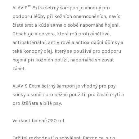
ALAVIS™ Extra šetrný šampon je vhodný pro
podporu léčby při kožních onemocněních, navíc
čistá srst a kůže sama o sobě napomáhá hojení.
Obsahuje aloe vera, která má protizánětlivé,
antibakteriální, antivirové a antioxidační účinky a
také konopný olej, který se používá pro podporu
hojení při kožních potíží, napomáhá snižovat
zánět.
ALAVIS Extra šetrný šampon je vhodný pro psy,
kočky a koně i pro běžné použití, pro časté mytí a
pro štěňata a bílé psy.
Velikost balení: 250 ml.
Držitel rozhodnutí o schválení: Patron ca, s.r.o.,