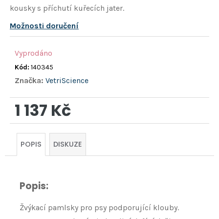
kousky s příchutí kuřecích jater.
Možnosti doručení
Vyprodáno
Kód:
140345
Značka:
VetriScience
1 137 Kč
Měrná
cena:
POPIS
DISKUZE
Popis:
Žvýkací pamlsky pro psy podporující klouby.