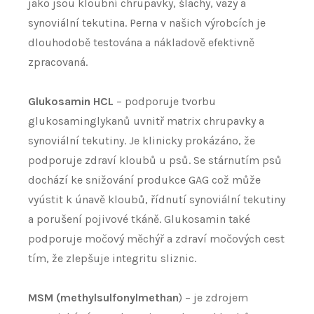
jako jsou kloubní chrupavky, šlachy, vazy a
synoviální tekutina. Perna v našich výrobcích je
dlouhodobě testována a nákladově efektivně
zpracovaná.
Glukosamin HCL
– podporuje tvorbu
glukosaminglykanů uvnitř matrix chrupavky a
synoviální tekutiny. Je klinicky prokázáno, že
podporuje zdraví kloubů u psů. Se stárnutím psů
dochází ke snižování produkce GAG což může
vyústit k únavě kloubů, řídnutí synoviální tekutiny
a porušení pojivové tkáně. Glukosamin také
podporuje močový měchýř a zdraví močových cest
tím, že zlepšuje integritu sliznic.
MSM (methylsulfonylmethan
) – je zdrojem