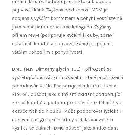
organické síry. Podporuje strukturu kloubů a
pojivové tkáně. Zvýšená dostupnost MSM je
spojena s vyšším komfortem a pohyblivostí stejně
jako s podporou produkce kolagenu. Zvýšený
příjem MSM (podporuje kyčelní klouby, zdraví
ostatních kloubů a pojivové tkáně) je spojen s
větším pohodlím a pohyblivostí.
DMG (N,N-Dimethylglycin HCL)
- přirozeně se
vyskytující derivát aminokyselin, který je přirozeně
produkován v těle. Podporuje strukturu a funkci
kloubů, působí jako silný antioxidant podporující
zdraví kloubů a podporuje správné rozdělení živin
doručených do kloubu. Může podporovat fyzické i
duševní energetické hladiny a efektivní využití
kyslíku ve tkáních. DMG působí jako antioxidant