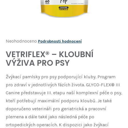
Í
T
?
HLEDAT
Průměrné
Neohodnoceno
Podrobnosti hodnocení
hodnocení
VETRIFLEX® – KLOUBNÍ
D
produktu
o
VÝŽIVA PRO PSY
je
p
o
0,0
Žvýkací pamlsky pro psy podporující kluby. Program
r
z
u
pro zdraví v jednotlivých fázích života. GLYCO-FLEX® III
5
č
Canine představuje III. etapu naší komplexní péče o psy,
u
hvězdiček.
kteří potřebují maximální podporu kloubů. Je také
j
e
doporučeno veterináři pro geriatrická a pracovní
m
plemena a dále také jako následná péče po
e
ortopedických operacích. K dispozici jako žvýkací