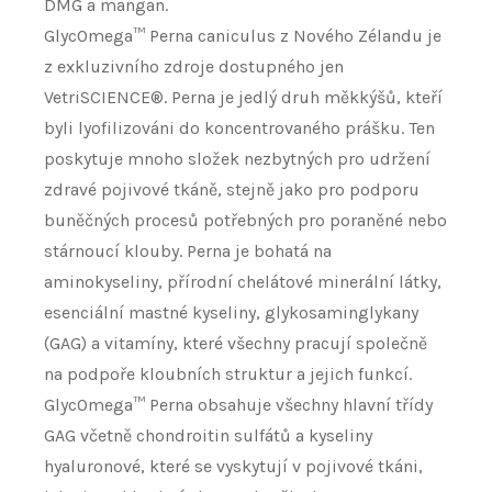
DMG a mangan.
GlycOmega™ Perna caniculus z Nového Zélandu je
z exkluzivního zdroje dostupného jen
VetriSCIENCE®. Perna je jedlý druh měkkýšů, kteří
byli lyofilizováni do koncentrovaného prášku. Ten
poskytuje mnoho složek nezbytných pro udržení
zdravé pojivové tkáně, stejně jako pro podporu
buněčných procesů potřebných pro poraněné nebo
stárnoucí klouby. Perna je bohatá na
aminokyseliny, přírodní chelátové minerální látky,
esenciální mastné kyseliny, glykosaminglykany
(GAG) a vitamíny, které všechny pracují společně
na podpoře kloubních struktur a jejich funkcí.
GlycOmega™ Perna obsahuje všechny hlavní třídy
GAG včetně chondroitin sulfátů a kyseliny
hyaluronové, které se vyskytují v pojivové tkáni,