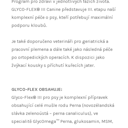
Program pro zdraví v jednotlivých fázích života.
GLYCO-FLEX® III Canine představuje III. etapu naší
komplexní péče o psy, kteří potřebují maximální
podporu kloubů.
Je také doporučeno veterináři pro geriatrická a
pracovní plemena a dále také jako následná péče
po ortopedických operacích. K dispozici jako
žvýkací kousky s příchutí kuřecích jater.
GLYCO-FLEX OBSAHUJE:
Glyco-Flex® III pro psy je komplexní přípravek
obsahující celé mušle rodu Perna (novozélandská
slávka zelenoústá – perna canaliculus), ve
specialitě GlycOmega™ Perna, glukosamin, MSM,