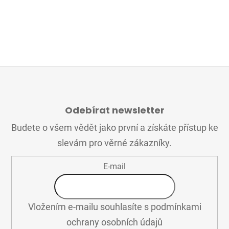
Z
Á
Odebírat newsletter
P
A
Budete o všem vědět jako první a získáte přístup ke
T
slevám pro věrné zákazníky.
Í
E-mail
Vložením e-mailu souhlasíte s
podmínkami
ochrany osobních údajů