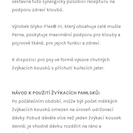
sestavila tuto synergicky působící recepturu na
podporu zdraví kloubů.
Výrobek Glyko-Flex® III, který obsahuje celé mušle
Perna, poskytuje maximální podporu pro klouby a
pojivové tkáně, pro jejich funkci a zdraví.
K dispozici pro psy ve formě vysoce chutných
žvýkacích kousků s příchutí kuřecích jater.
NÁVOD K POUŽITÍ ŽVÝKACÍCH PAMLSKŮ:
Po počátečním období, může být počet měkkých
žvýkacích kousků omezen na úroveň udržovací
dávky. Pokud dáváte více než jeden žvýkací kousek
denně, je vhodné dávku rozdělit na ráno a