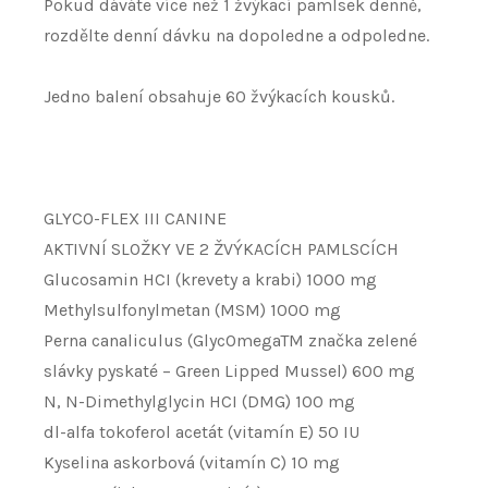
Pokud dáváte více než 1 žvýkací pamlsek denně,
rozdělte denní dávku na dopoledne a odpoledne.
Jedno balení obsahuje 60 žvýkacích kousků.
GLYCO-FLEX III CANINE
AKTIVNÍ SLOŽKY VE 2 ŽVÝKACÍCH PAMLSCÍCH
Glucosamin HCI (krevety a krabi) 1000 mg
Methylsulfonylmetan (MSM) 1000 mg
Perna canaliculus (GlycOmegaTM značka zelené
slávky pyskaté – Green Lipped Mussel) 600 mg
N, N-Dimethylglycin HCI (DMG) 100 mg
dl-alfa tokoferol acetát (vitamín E) 50 IU
Kyselina askorbová (vitamín C) 10 mg