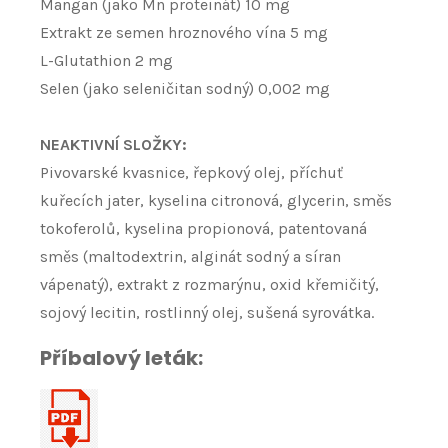
Mangan (jako Mn proteinát) 10 mg
Extrakt ze semen hroznového vína 5 mg
L-Glutathion 2 mg
Selen (jako seleničitan sodný) 0,002 mg
NEAKTIVNÍ SLOŽKY:
Pivovarské kvasnice, řepkový olej, příchuť
kuřecích jater, kyselina citronová, glycerin, směs
tokoferolů, kyselina propionová, patentovaná
směs (maltodextrin, alginát sodný a síran
vápenatý), extrakt z rozmarýnu, oxid křemičitý,
sojový lecitin, rostlinný olej, sušená syrovátka.
Příbalový leták: