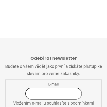
Z
Á
Odebírat newsletter
P
A
Budete o všem vědět jako první a získáte přístup ke
T
slevám pro věrné zákazníky.
Í
E-mail
Vložením e-mailu souhlasíte s
podmínkami