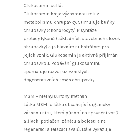
Glukosamin sulfát
Glukosamin hraje významnou roli v
metabolismu chrupavky. Stimuluje buňky
chrupavky (chondrocyty) k syntéze
proteoglykanů (základních stavebních složek
chrupavky) a je hlavním substrátem pro
jejich vznik. Glukosamin je aktivně přijímán
chrupavkou. Podávání glukosaminu
zpomaluje rozvoj už vzniklých
degenerativních změn chrupavky.
MSM – Methylsulfonyl­methan
Látka MSM je látka obsahující organicky
vázanou síru, která působí na zpevnění vazů
a šlach, potlačení zánětu a bolesti a na
regeneraci a relaxaci svalů. Dále vykazuje