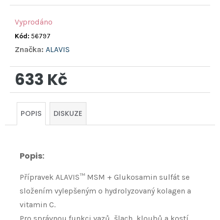
Vyprodáno
Kód:
56797
Značka:
ALAVIS
633 Kč
Měrná
cena:
POPIS
DISKUZE
Popis
:
Přípravek ALAVIS™ MSM + Glukosamin sulfát se
složením vylepšeným o hydrolyzovaný kolagen a
vitamin C.
Pro správnou funkci vazů, šlach, kloubů a kostí