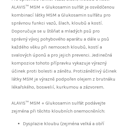
ALAVIS™ MSM + Glukosamin sulfát je osvědčenou
kombinací látky MSM a Glukosamin sulfátu pro
správnou funkci vazů, šlach, kloubů a kostí.
Doporučuje se u štěňat a mladých psů pro
správný vývoj pohybového aparátu a dále u psů
každého věku při nemocech kloubů, kostí a
svalových úponů a pro jejich prevenci. Jedinečná
kompozice tohoto přípravku vykazuje výrazný
účinek proti bolesti a zánětu. Protizánětlivý účinek
látky MSM je výrazně podpořen olejem z brutnáku
lékařského, boswelií, kurkumou a zázvorem.
ALAVIS™ MSM + Glukosamin sulfát podávejte
zejména při těchto kloubních onemocněních:
Dysplazie kloubu (zejména velká a obří