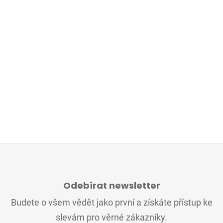
Z
Á
Odebírat newsletter
P
A
Budete o všem vědět jako první a získáte přístup ke
T
slevám pro věrné zákazníky.
Í