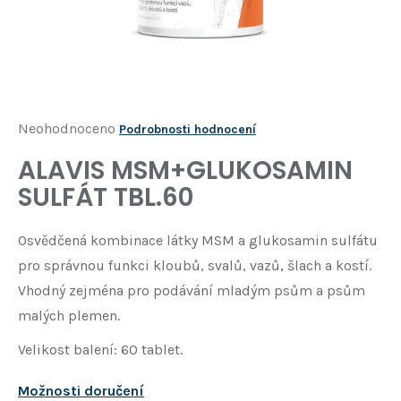
Í
T
?
HLEDAT
Průměrné
Neohodnoceno
Podrobnosti hodnocení
hodnocení
ALAVIS MSM+GLUKOSAMIN
D
produktu
o
SULFÁT TBL.60
je
p
o
0,0
Osvědčená kombinace látky MSM a glukosamin sulfátu
r
z
u
pro správnou funkci kloubů, svalů, vazů, šlach a kostí.
5
č
Vhodný zejména pro podávání mladým psům a psům
u
hvězdiček.
malých plemen.
j
e
Velikost balení: 60 tablet.
m
e
Možnosti doručení