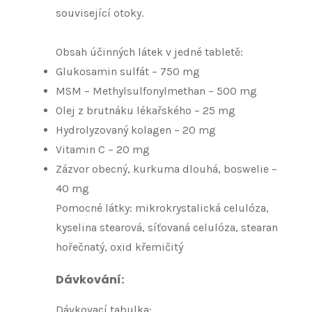
související otoky.
Obsah účinných látek v jedné tabletě:
Glukosamin sulfát – 750 mg
MSM – Methylsulfonyl­methan – 500 mg
Olej z brutnáku lékařského – 25 mg
Hydrolyzovaný kolagen – 20 mg
Vitamin C – 20 mg
Zázvor obecný, kurkuma dlouhá, boswelie –
40 mg
Pomocné látky: mikrokrystalická celulóza,
kyselina stearová, síťovaná celulóza, stearan
hořečnatý, oxid křemičitý
Dávkování
:
Dávkovací tabulka: