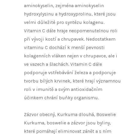
aminokyselin, zejména aminokyselin
hydroxylysinu a hydroxyprolinu, které jsou
velmi důležité pro syntézu kolagenu.
Vitamin C dále hraje neopomenutelnou roli
při vývoji kostí a chrupavek. Nedostatkem
vitaminu C dochází k menší pevnosti
kolagenních vláken nejen v chrupavce, ale i
ve vazech a šlachách. Vitamin C dále
podporuje vstřebávání železa a podporuje
tvorbu bílých krvinek, které hrají významnou
roli v imunitě a svým antioxidačním
účinkem chrání buňky organismu.
Zázvor obecný, Kurkuma dlouhá, Boswelie
Kurkuma, boswelie a zázvor jsou byliny,
které pomáhají eliminovat zánět a s ním