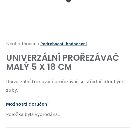
Í
T
?
HLEDAT
Průměrné
Neohodnoceno
Podrobnosti hodnocení
hodnocení
UNIVERZÁLNÍ PROŘEZÁVAČ
D
produktu
o
MALÝ 5 X 18 CM
je
p
o
0,0
Univerzální trimovací prořezávač se středně dlouhými
r
z
u
zuby.
5
č
u
hvězdiček.
Možnosti doručení
j
Položka byla vyprodána…
e
m
e