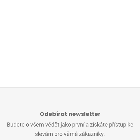
Z
Á
Odebírat newsletter
P
A
Budete o všem vědět jako první a získáte přístup ke
T
slevám pro věrné zákazníky.
Í