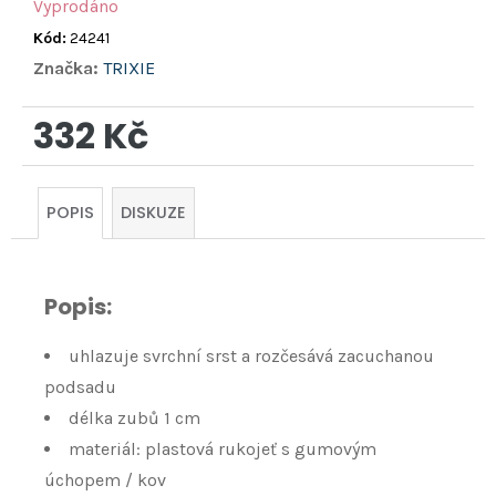
Vyprodáno
Kód:
24241
Značka:
TRIXIE
332 Kč
Měrná
cena:
POPIS
DISKUZE
Popis:
uhlazuje svrchní srst a rozčesává zacuchanou
podsadu
délka zubů 1 cm
materiál: plastová rukojeť s gumovým
úchopem / kov