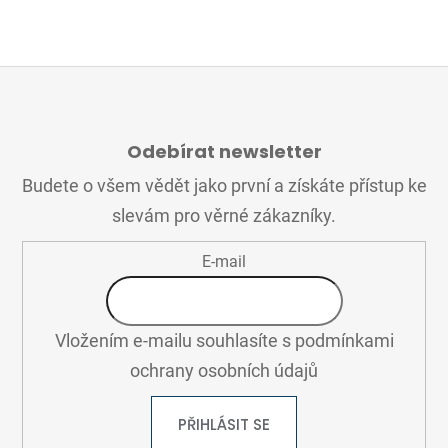
Z
Á
Odebírat newsletter
P
A
Budete o všem vědět jako první a získáte přístup ke
T
slevám pro věrné zákazníky.
Í
E-mail
Vložením e-mailu souhlasíte s
podmínkami
ochrany osobních údajů
PŘIHLÁSIT SE