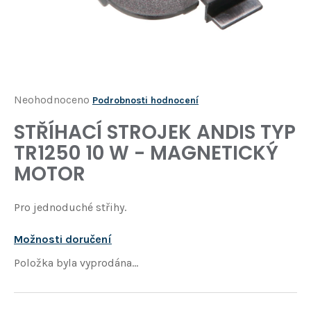
Í
T
?
HLEDAT
Průměrné
Neohodnoceno
Podrobnosti hodnocení
hodnocení
STŘÍHACÍ STROJEK ANDIS TYP
D
produktu
o
TR1250 10 W - MAGNETICKÝ
je
p
MOTOR
o
0,0
r
z
u
Pro jednoduché střihy.
5
č
u
hvězdiček.
Možnosti doručení
j
Položka byla vyprodána…
e
m
e