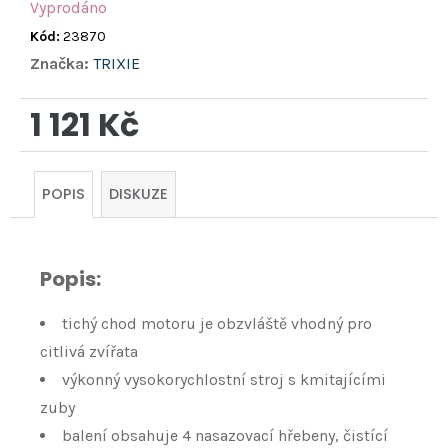
Vyprodáno
Kód:
23870
Značka:
TRIXIE
1 121 Kč
Měrná
cena:
POPIS
DISKUZE
Popis:
tichý chod motoru je obzvláště vhodný pro
citlivá zvířata
výkonný vysokorychlostní stroj s kmitajícími
zuby
balení obsahuje 4 nasazovací hřebeny, čistící