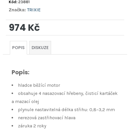
Kód:
23881
Značka:
TRIXIE
974 Kč
Měrná
cena:
POPIS
DISKUZE
Popis:
hladce běžící motor
obsahuje 4 nasazovací hřebeny, čisticí kartáček
a mazací olej
plynule nastavitelná délka střihu: 0,8–3,2 mm
nerezová zastřihovací hlava
záruka 2 roky