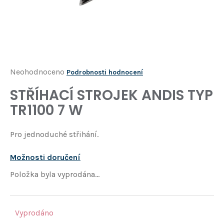
Í
T
?
HLEDAT
Průměrné
Neohodnoceno
Podrobnosti hodnocení
hodnocení
STŘÍHACÍ STROJEK ANDIS TYP
D
produktu
o
TR1100 7 W
je
p
o
0,0
Pro jednoduché střihání.
r
z
u
5
č
Možnosti doručení
u
hvězdiček.
Položka byla vyprodána…
j
e
m
e
Vyprodáno