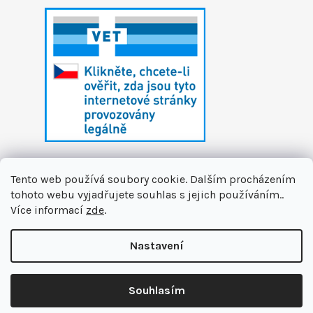
Tento web používá soubory cookie. Dalším procházením
tohoto webu vyjadřujete souhlas s jejich používáním..
Více informací
zde
.
Vytvořil Shoptet
Nastavení
Copyright 2026
První zvířecí lékárna
. Všechna
🏝️ Dáváme si letní pauzu. Připravujeme pro vás novinky a na
práva vyhrazena.
Upravit nastavení cookies
podzim se na vás těšíme v nové podobě. Jsme tu pro Vás na
Souhlasím
info@prvnizvirecilekarna.cz 🩵