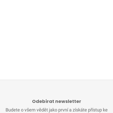
Z
Á
Odebírat newsletter
P
A
Budete o všem vědět jako první a získáte přístup ke