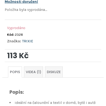
hvězdiček.
Možnosti doručení
Položka byla vyprodána…
Vyprodáno
Kód:
2328
Značka:
TRIXIE
113 Kč
Měrná
cena:
POPIS
VIDEA (1)
DISKUZE
Popis:
ideální na čalounění a textil v domě, bytě i autě