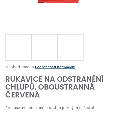
Í
T
?
HLEDAT
D
o
p
o
Průměrné
Neohodnoceno
Podrobnosti hodnocení
r
hodnocení
RUKAVICE NA ODSTRANĚNÍ
u
produktu
č
CHLUPŮ, OBOUSTRANNÁ
je
u
ČERVENÁ
j
0,0
e
z
m
Pro snadné odstranění srsti a jemných nečistot.
5
e