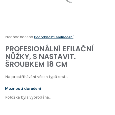
Í
T
?
HLEDAT
Průměrné
Neohodnoceno
Podrobnosti hodnocení
hodnocení
PROFESIONÁLNÍ EFILAČNÍ
D
produktu
o
NŮŽKY, S NASTAVIT.
je
p
ŠROUBKEM 18 CM
o
0,0
r
z
u
Na prostřihávání všech typů srsti.
5
č
u
hvězdiček.
Možnosti doručení
j
Položka byla vyprodána…
e
m
e