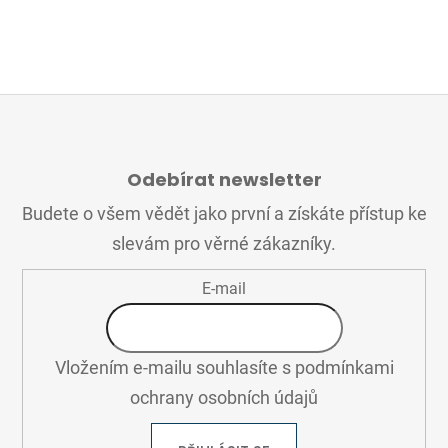
Z
Á
Odebírat newsletter
P
A
Budete o všem vědět jako první a získáte přístup ke
T
slevám pro věrné zákazníky.
Í
E-mail
Vložením e-mailu souhlasíte s
podmínkami
ochrany osobních údajů