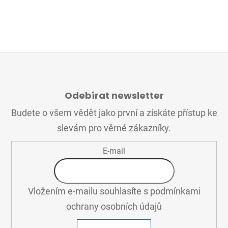
Z
Á
Odebírat newsletter
P
A
Budete o všem vědět jako první a získáte přístup ke
T
slevám pro věrné zákazníky.
Í
E-mail
Vložením e-mailu souhlasíte s
podmínkami
ochrany osobních údajů