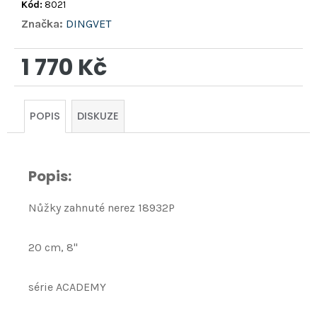
Kód:
8021
Značka:
DINGVET
1 770 Kč
Měrná
cena:
POPIS
DISKUZE
Popis:
Nůžky zahnuté nerez 18932P
20 cm, 8''
série ACADEMY