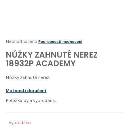
Í
T
?
HLEDAT
Průměrné
Neohodnoceno
Podrobnosti hodnocení
hodnocení
NŮŽKY ZAHNUTÉ NEREZ
D
produktu
o
18932P ACADEMY
je
p
o
0,0
Nůžky zahnuté nerez.
r
z
u
5
č
Možnosti doručení
u
hvězdiček.
Položka byla vyprodána…
j
e
m
e
Vyprodáno