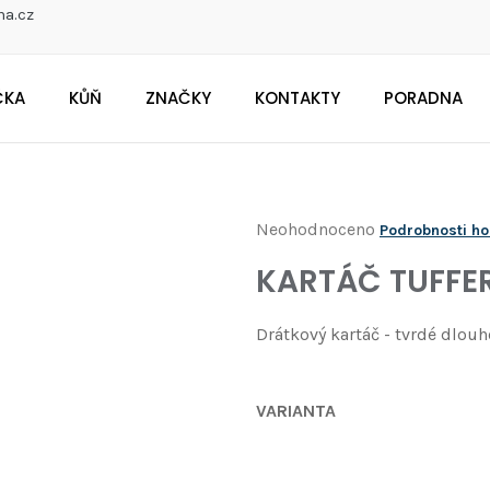
na.cz
ČKA
KŮŇ
ZNAČKY
KONTAKTY
PORADNA
CO POTŘEBUJETE NAJÍT?
Průměrné
Neohodnoceno
Podrobnosti h
Doporučujeme
hodnocení
KARTÁČ TUFFE
produktu
je
Drátkový kartáč - tvrdé dlouh
0,0
z
VARIANTA
5
hvězdiček.