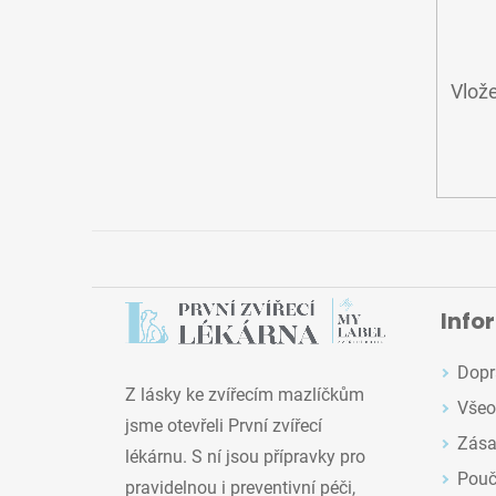
Vlože
Info
Dopr
Z lásky ke zvířecím mazlíčkům
Všeo
jsme otevřeli První zvířecí
Zása
lékárnu. S ní jsou přípravky pro
Pouč
pravidelnou i preventivní péči,