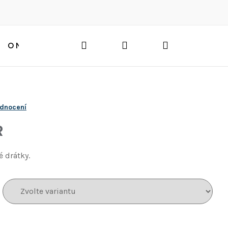
Hledat
Přihlášení
Nákupní
O NÁS
BLOG
HLEDAT
košík
odnocení
R
é drátky.