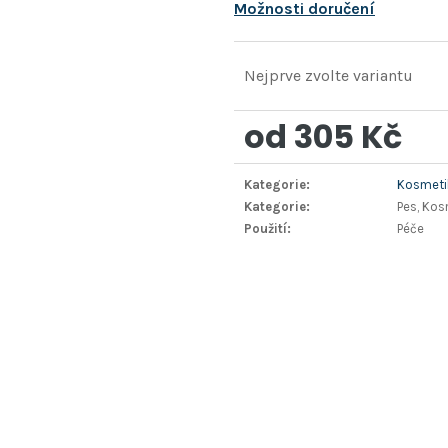
Možnosti doručení
Nejprve zvolte variantu
od
305 Kč
Měrná
Kategorie
:
Kosmetik
cena:
Kategorie
:
Pes, Kos
Použití
:
Péče