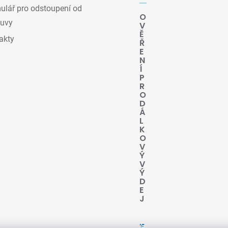
lář pro odstoupení od
O
uvy
V
Ě
akty
Ř
E
N
Í
P
R
O
D
Á
L
K
O
V
Ý
V
Ý
D
E
J