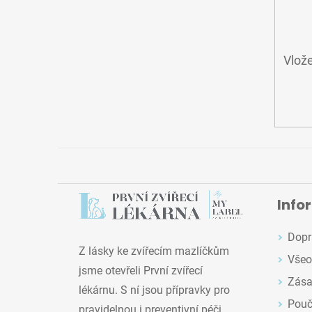
Vlože
Info
Dopr
Z lásky ke zvířecím mazlíčkům
Všeo
jsme otevřeli První zvířecí
Zása
lékárnu. S ní jsou přípravky pro
Pouč
pravidelnou i preventivní péči,