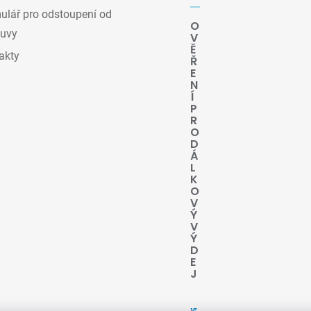
lář pro odstoupení od
O
uvy
V
Ě
akty
Ř
E
N
Í
P
R
O
D
Á
L
K
O
V
Ý
V
Ý
D
E
J