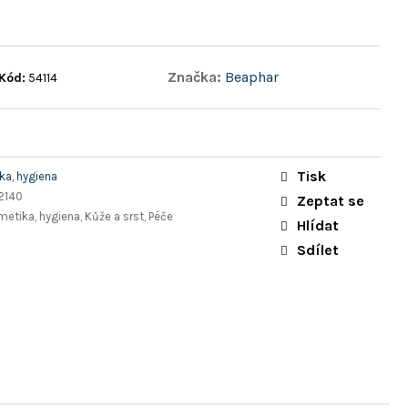
Značka:
Beaphar
Kód:
54114
Tisk
a, hygiena
2140
Zeptat se
metika, hygiena, Kůže a srst, Péče
Hlídat
Sdílet