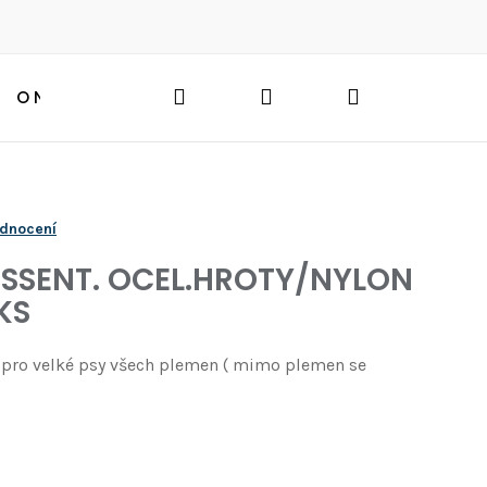
Hledat
Přihlášení
Nákupní
O NÁS
BLOG
HLEDAT
košík
odnocení
ESSENT. OCEL.HROTY/NYLON
KS
č pro velké psy všech plemen ( mimo plemen se