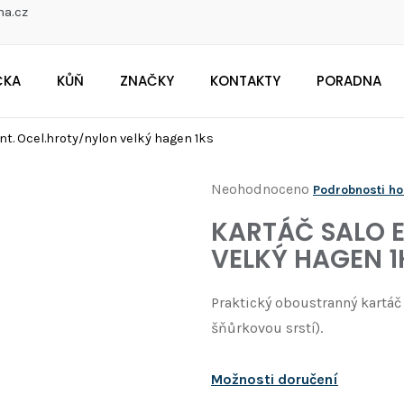
na.cz
ČKA
KŮŇ
ZNAČKY
KONTAKTY
PORADNA
CO POTŘEBUJETE NAJÍT?
nt. Ocel.hroty/nylon velký hagen 1ks
Průměrné
Neohodnoceno
Podrobnosti h
Doporučujeme
hodnocení
KARTÁČ SALO 
produktu
VELKÝ HAGEN 1
je
0,0
Praktický oboustranný kartá
z
šňůrkovou srstí).
5
hvězdiček.
Možnosti doručení