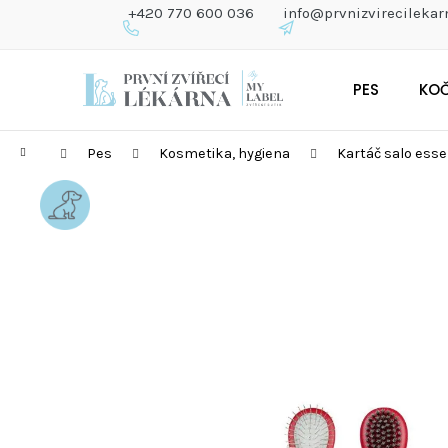
K
+420 770 600 036
info@prvnizvirecilekar
O
Š
Zpět
Zpět
Přejít
Í
do
do
PES
KO
na
K
obchodu
obchodu
obsah
Domů
Pes
Kosmetika, hygiena
Kartáč salo esse