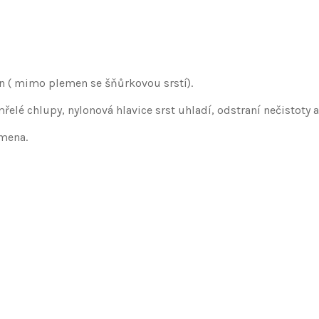
n ( mimo plemen se šňůrkovou srstí).
elé chlupy, nylonová hlavice srst uhladí, odstraní nečistoty a
emena.