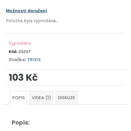
hvězdiček.
Možnosti doručení
Položka byla vyprodána…
Vyprodáno
Kód:
23237
Značka:
TRIXIE
103 Kč
Měrná
cena:
POPIS
VIDEA (1)
DISKUZE
Popis: