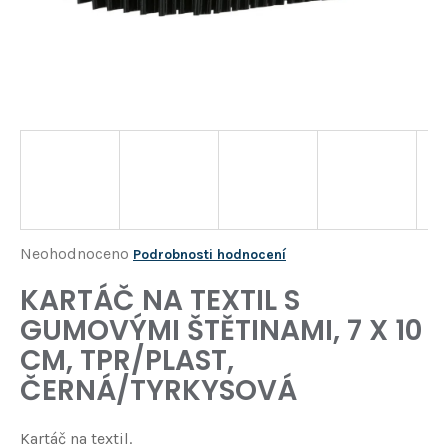
Í
T
?
HLEDAT
D
o
p
o
Průměrné
Neohodnoceno
Podrobnosti hodnocení
r
hodnocení
KARTÁČ NA TEXTIL S
u
produktu
č
GUMOVÝMI ŠTĚTINAMI, 7 X 10
je
u
CM, TPR/PLAST,
j
0,0
e
ČERNÁ/TYRKYSOVÁ
z
m
5
e
Kartáč na textil.