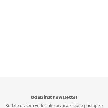
Z
Á
Odebírat newsletter
P
A
Budete o všem vědět jako první a získáte přístup ke