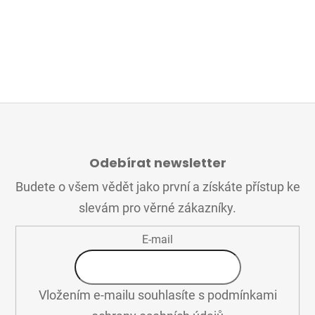
Z
Á
Odebírat newsletter
P
A
Budete o všem vědět jako první a získáte přístup ke
T
slevám pro věrné zákazníky.
Í
E-mail
Vložením e-mailu souhlasíte s
podmínkami