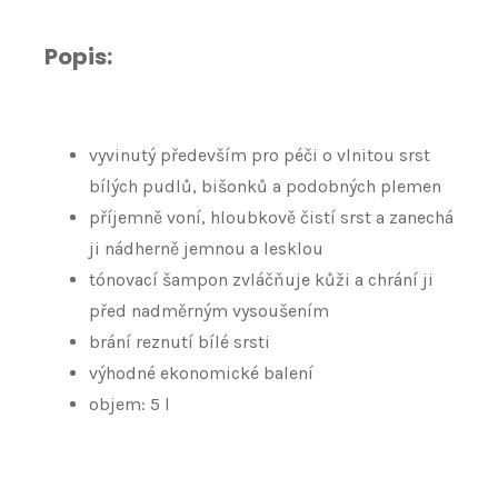
Popis:
vyvinutý především pro péči o vlnitou srst
bílých pudlů, bišonků a podobných plemen
příjemně voní, hloubkově čistí srst a zanechá
ji nádherně jemnou a lesklou
tónovací šampon zvláčňuje kůži a chrání ji
před nadměrným vysoušením
brání reznutí bílé srsti
výhodné ekonomické balení
objem: 5 l