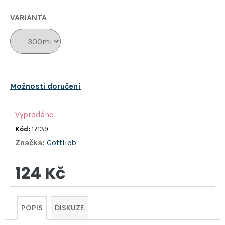
hvězdiček.
VARIANTA
Možnosti doručení
Vyprodáno
Kód:
17139
Značka:
Gottlieb
124 Kč
Měrná
cena:
POPIS
DISKUZE