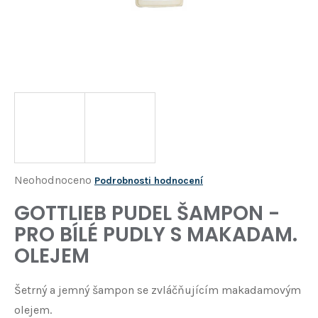
Í
T
?
HLEDAT
D
o
p
o
Průměrné
Neohodnoceno
Podrobnosti hodnocení
r
hodnocení
GOTTLIEB PUDEL ŠAMPON -
u
produktu
č
PRO BÍLÉ PUDLY S MAKADAM.
je
u
OLEJEM
j
0,0
e
z
m
Šetrný a jemný šampon se zvláčňujícím makadamovým
5
e
olejem.