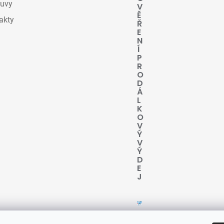
uvy
V
Ě
akty
Ř
E
N
Í
P
R
O
D
Á
L
K
O
V
Ý
V
Ý
D
E
J