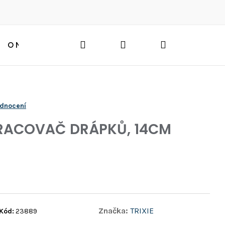
Hledat
Přihlášení
Nákupní
O NÁS
BLOG
HLEDAT
košík
odnocení
KRACOVAČ DRÁPKŮ, 14CM
Značka:
TRIXIE
Kód:
23889