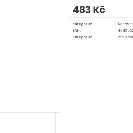
483 Kč
Měrná
Kategorie
:
Kosmetik
cena:
EAN
:
401190
Kategorie
:
Pes, Kos