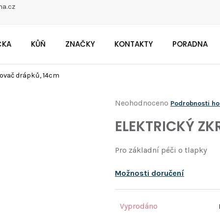
na.cz
ČKA
KŮŇ
ZNAČKY
KONTAKTY
PORADNA
CO POTŘEBUJETE NAJÍT?
covač drápků, 14cm
Průměrné
Neohodnoceno
Podrobnosti h
Doporučujeme
hodnocení
ELEKTRICKÝ Z
produktu
je
Pro základní péči o tlapky
0,0
z
Možnosti doručení
5
hvězdiček.
Vyprodáno