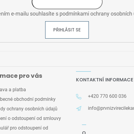
ním e-mailu souhlasíte s
podmínkami ochrany osobních 
PŘIHLÁSIT SE
rmace pro vás
KONTAKTNÍ INFORMACE
ava a platba
+420 770 600 036
becné obchodní podmínky
info@prvnizvirecileka
dy ochrany osobních údajů
ení o odstoupení od smlouvy
lář pro odstoupení od
O