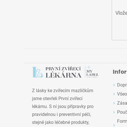
Vlože
Info
Dopr
Z lásky ke zvířecím mazlíčkům
Všeo
jsme otevřeli První zvířecí
Zása
lékárnu. S ní jsou přípravky pro
Pouč
pravidelnou i preventivní péči,
Formu
stejně jako léčebné produkty,