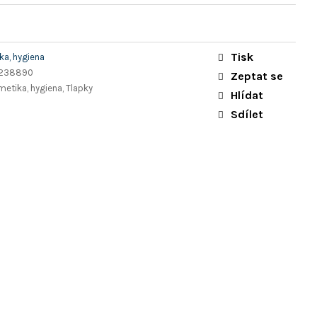
Tisk
a, hygiena
5238890
Zeptat se
metika, hygiena, Tlapky
Hlídat
Sdílet