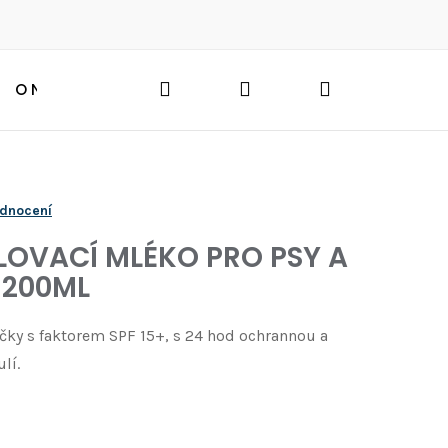
Hledat
Přihlášení
Nákupní
O NÁS
BLOG
HLEDAT
košík
odnocení
LOVACÍ MLÉKO PRO PSY A
 200ML
čky s faktorem SPF 15+, s 24 hod ochrannou a
lí.