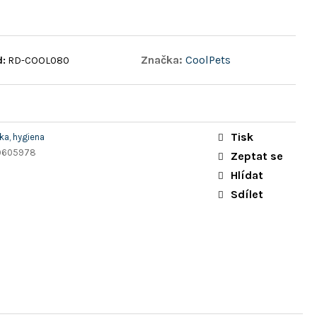
Značka:
CoolPets
d:
RD-COOL080
Tisk
a, hygiena
9605978
Zeptat se
Hlídat
Sdílet