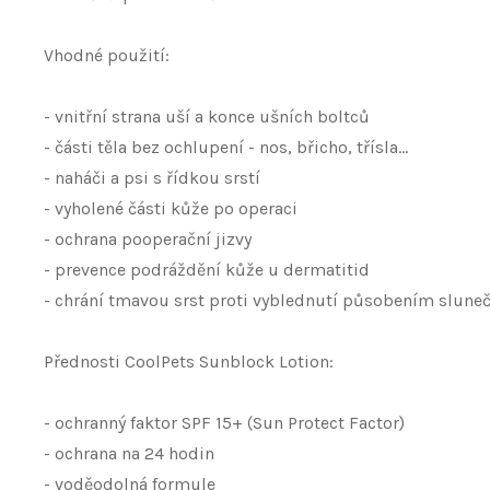
Vhodné použití:
- vnitřní strana uší a konce ušních boltců
- části těla bez ochlupení - nos, břicho, třísla...
- naháči a psi s řídkou srstí
- vyholené části kůže po operaci
- ochrana pooperační jizvy
- prevence podráždění kůže u dermatitid
- chrání tmavou srst proti vyblednutí působením sluneč
Přednosti CoolPets Sunblock Lotion:
- ochranný faktor SPF 15+ (Sun Protect Factor)
- ochrana na 24 hodin
- voděodolná formule