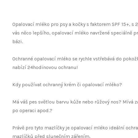
Opalovací mléko pro psy a kočky s faktorem SPF 15+, s
vás něco lepšího, opalovací mléko navržené speciálně p
bázi.
Ochranné opalovací mléko se rychle vstřebává do pokožky
nabízí 24hodinovou ochranu!
Kdy používat ochranný krém či opalovací mléko?
Má váš pes světlou barvu kůže nebo růžový nos? Mívá zar
po operaci apod.?
Právě pro tyto mazlíčky je opalovací mléko ideální ochra
mazlíčků před slunečním zářením.