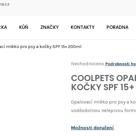
na.cz
ČKA
KŮŇ
ZNAČKY
KONTAKTY
PORADNA
CO POTŘEBUJETE NAJÍT?
ací mléko pro psy a kočky SPF 15+ 200ml
Průměrné
Neohodnoceno
Podrobnosti h
Doporučujeme
hodnocení
COOLPETS OPA
produktu
KOČKY SPF 15+
je
0,0
Opalovací mléko pro psy a ko
z
voděodolnou nelepivou formu
5
hvězdiček.
Možnosti doručení