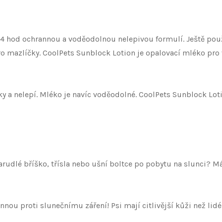
 24 hod ochrannou a voděodolnou nelepivou formulí. Ještě po
ro mazlíčky. CoolPets Sunblock Lotion je opalovací mléko pr
 a nelepí. Mléko je navíc voděodolné. CoolPets Sunblock Loti
udlé bříško, třísla nebo ušní boltce po pobytu na slunci? Má
nnou proti slunečnímu záření! Psi mají citlivější kůži než lidé