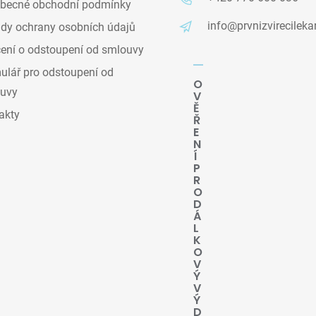
becné obchodní podmínky
info@prvnizvirecileka
dy ochrany osobních údajů
ení o odstoupení od smlouvy
lář pro odstoupení od
O
uvy
V
Ě
akty
Ř
E
N
Í
P
R
O
D
Á
L
K
O
V
Ý
V
Ý
D