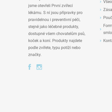
Všeo
jsme otevřeli První zvířecí
Zása
lékárnu. S ní jsou přípravky pro
Pouč
pravidelnou i preventivní péči,
Formu
stejně jako léčebné produkty,
smlo
dostupné všem chovatelům psů,
Kont
koček a koní. Produkty najdete
podle zvířete, typu potíží nebo
značky.