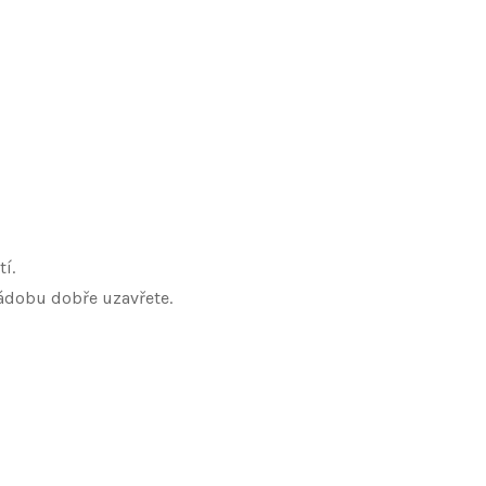
í.
ádobu dobře uzavřete.