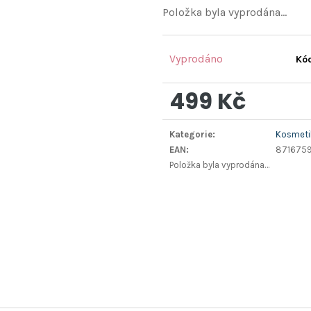
Položka byla vyprodána…
Vyprodáno
Kó
499 Kč
Měrná
Kategorie
:
Kosmetik
cena:
EAN
:
871675
Položka byla vyprodána…