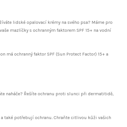
užíváte lidské opalovací krémy na svého psa? Máme pro
o vaše mazlíčky s ochranným faktorem SPF 15+ na vodní
on má ochranný faktor SPF (Sun Protect Factor) 15+ a
te naháče? Řešíte ochranu proti slunci při dermatitidě,
 a také potřebují ochranu. Chraňte citlivou kůži vašich