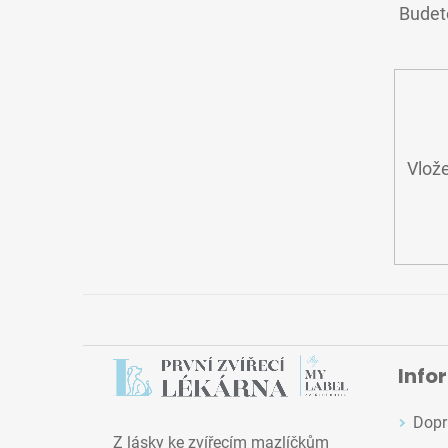
A
Budete
T
Í
Vlože
Info
Dopr
Z lásky ke zvířecím mazlíčkům