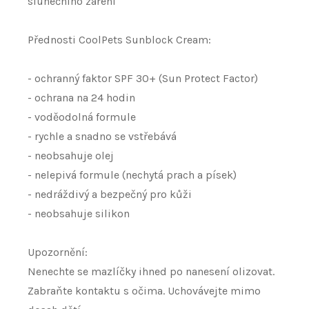
slunečního záření
Přednosti CoolPets Sunblock Cream:
- ochranný faktor SPF 30+ (Sun Protect Factor)
- ochrana na 24 hodin
- voděodolná formule
- rychle a snadno se vstřebává
- neobsahuje olej
- nelepivá formule (nechytá prach a písek)
- nedráždivý a bezpečný pro kůži
- neobsahuje silikon
Upozornění:
Nenechte se mazlíčky ihned po nanesení olizovat.
Zabraňte kontaktu s očima. Uchovávejte mimo