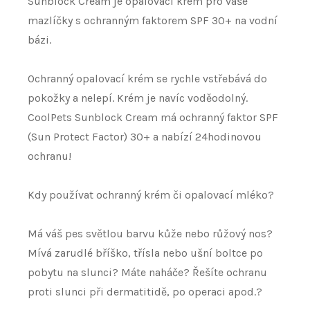
Sunblock Cream je opalovací krém pro vaše
mazlíčky s ochranným faktorem SPF 30+ na vodní
bázi.
Ochranný opalovací krém se rychle vstřebává do
pokožky a nelepí. Krém je navíc voděodolný.
CoolPets Sunblock Cream má ochranný faktor SPF
(Sun Protect Factor) 30+ a nabízí 24hodinovou
ochranu!
Kdy používat ochranný krém či opalovací mléko?
Má váš pes světlou barvu kůže nebo růžový nos?
Mívá zarudlé bříško, třísla nebo ušní boltce po
pobytu na slunci? Máte naháče? Řešíte ochranu
proti slunci při dermatitidě, po operaci apod.?