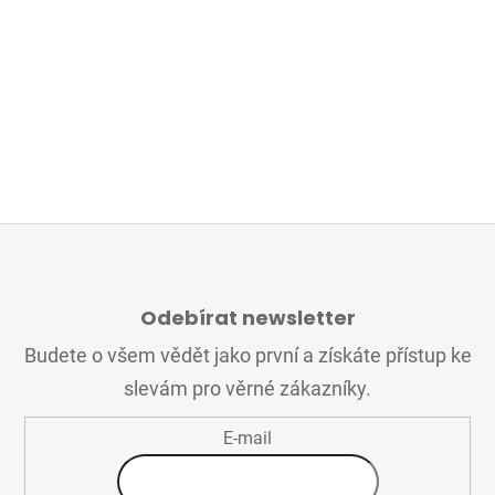
Z
Á
Odebírat newsletter
P
A
Budete o všem vědět jako první a získáte přístup ke
T
slevám pro věrné zákazníky.
Í
E-mail