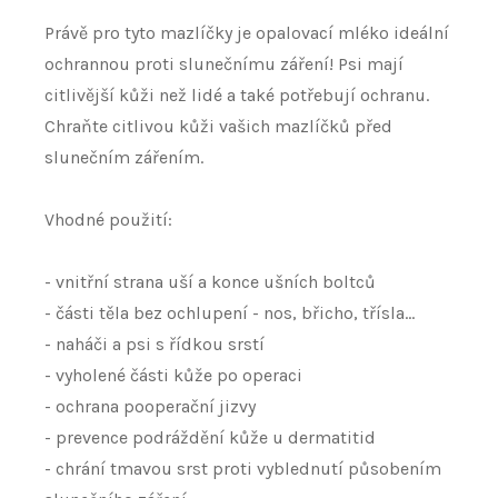
Právě pro tyto mazlíčky je opalovací mléko ideální
ochrannou proti slunečnímu záření! Psi mají
citlivější kůži než lidé a také potřebují ochranu.
Chraňte citlivou kůži vašich mazlíčků před
slunečním zářením.
Vhodné použití:
- vnitřní strana uší a konce ušních boltců
- části těla bez ochlupení - nos, břicho, třísla...
- naháči a psi s řídkou srstí
- vyholené části kůže po operaci
- ochrana pooperační jizvy
- prevence podráždění kůže u dermatitid
- chrání tmavou srst proti vyblednutí působením