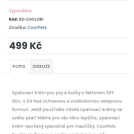
Vyprodáno
Kód:
RD-COOL081
Značka:
CoolPets
499 Kč
Měrná
cena:
POPIS
DISKUZE
Opalovací krém pro psy a kočky s faktorem SPF
30+, s 24 hod ochrannou a voděodolnou nelepivou
formulí. Ještě používáte lidské opalovací krémy na
svého psa? Máme pro vás něco lepšího, opalovací
krém navržený speciálně pro mazlíčky. CoolPets