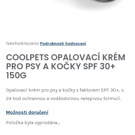
Í
T
?
HLEDAT
Průměrné
Neohodnoceno
Podrobnosti hodnocení
hodnocení
COOLPETS OPALOVACÍ KRÉM
D
produktu
o
PRO PSY A KOČKY SPF 30+
je
p
150G
o
0,0
r
z
u
Opalovací krém pro psy a kočky s faktorem SPF 30+, s
5
č
24 hod ochrannou a voděodolnou nelepivou formulí.
u
hvězdiček.
j
Možnosti doručení
e
m
Položka byla vyprodána…
e