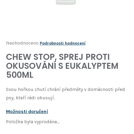
Í
T
?
HLEDAT
Průměrné
Neohodnoceno
Podrobnosti hodnocení
hodnocení
CHEW STOP, SPREJ PROTI
D
produktu
o
OKUSOVÁNÍ S EUKALYPTEM
je
p
500ML
o
0,0
r
z
u
Svou hořkou chutí chrání předměty v domácnosti před
5
č
psy, kteří rádi okusují.
u
hvězdiček.
j
Možnosti doručení
e
m
Položka byla vyprodána…
e