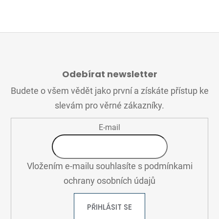
Z
Á
Odebírat newsletter
P
A
Budete o všem vědět jako první a získáte přístup ke
T
slevám pro věrné zákazníky.
Í
E-mail
Vložením e-mailu souhlasíte s
podmínkami
ochrany osobních údajů
PŘIHLÁSIT SE