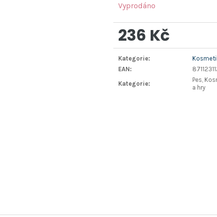
Vyprodáno
236 Kč
Měrná
Kategorie
:
Kosmetik
cena:
EAN
:
8711231
Pes, Kos
Kategorie
:
a hry