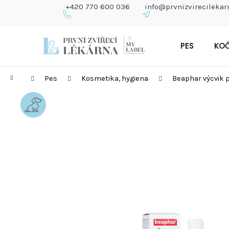
K
+420 770 600 036
info@prvnizvirecilekar
O
Š
Zpět
Zpět
Přejít
Í
do
do
PES
KO
na
K
obchodu
obchodu
obsah
Domů
Pes
Kosmetika, hygiena
Beaphar výcvik p