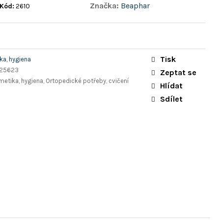
Značka:
Beaphar
Kód:
2610
Tisk
a, hygiena
125623
Zeptat se
metika, hygiena, Ortopedické potřeby, cvičení
Hlídat
Sdílet