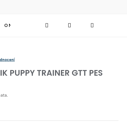
Hledat
Přihlášení
Nákupní
O NÁS
BLOG
HLEDAT
košík
odnocení
K PUPPY TRAINER GTT PES
ňata.