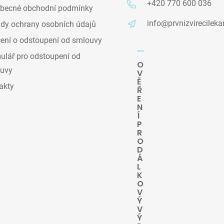
+420 770 600 036
becné obchodní podmínky
info@prvnizvirecileka
dy ochrany osobních údajů
ení o odstoupení od smlouvy
lář pro odstoupení od
O
uvy
V
Ě
akty
Ř
E
N
Í
P
R
O
D
Á
L
K
O
V
Ý
V
Ý