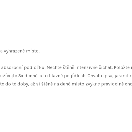
a vyhrazené místo.
 absorbční podložku. Nechte štěně intenzivně čichat. Položte 
žívejte 3x denně, a to hlavně po jídlech. Chvalte psa, jakmile
jte do té doby, až si štěně na dané místo zvykne pravidelně cho