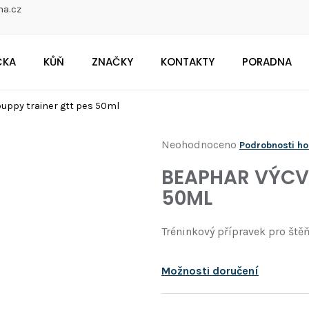
na.cz
ČKA
KŮŇ
ZNAČKY
KONTAKTY
PORADNA
CO POTŘEBUJETE NAJÍT?
uppy trainer gtt pes 50ml
Průměrné
Neohodnoceno
Podrobnosti h
Doporučujeme
hodnocení
BEAPHAR VÝCVI
produktu
50ML
je
0,0
Tréninkový přípravek pro ště
z
5
Možnosti doručení
hvězdiček.