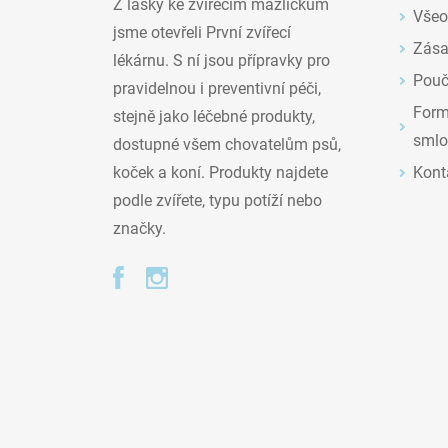
Z lásky ke zvířecím mazlíčkům
Všeo
jsme otevřeli První zvířecí
Zása
lékárnu. S ní jsou přípravky pro
Pouč
pravidelnou i preventivní péči,
Formu
stejně jako léčebné produkty,
smlo
dostupné všem chovatelům psů,
Kont
koček a koní. Produkty najdete
podle zvířete, typu potíží nebo
značky.