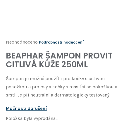
Í
T
?
HLEDAT
Průměrné
Neohodnoceno
Podrobnosti hodnocení
hodnocení
BEAPHAR ŠAMPON PROVIT
D
produktu
o
CITLIVÁ KŮŽE 250ML
je
p
o
0,0
Šampon je možné použít i pro kočky s citlivou
r
z
u
pokožkou a pro psy a kočky s mastící se pokožkou a
5
č
srstí. Je pH neutrální a dermatologicky testovaný.
u
hvězdiček.
j
Možnosti doručení
e
m
Položka byla vyprodána…
e