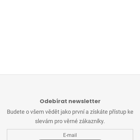
Z
Á
Odebírat newsletter
P
A
Budete o všem vědět jako první a získáte přístup ke
T
slevám pro věrné zákazníky.
Í
E-mail