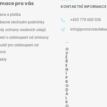
rmace pro vás
KONTAKTNÍ INFORMACE
ava a platba
+420 770 600 036
becné obchodní podmínky
info@prvnizvirecileka
dy ochrany osobních údajů
ení o odstoupení od smlouvy
lář pro odstoupení od
O
uvy
V
Ě
akty
Ř
E
N
Í
P
R
O
D
Á
L
K
O