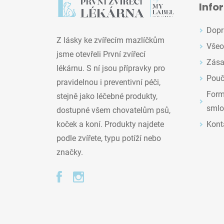
Info
Dopr
Z lásky ke zvířecím mazlíčkům
Všeo
jsme otevřeli První zvířecí
Zása
lékárnu. S ní jsou přípravky pro
Pouč
pravidelnou i preventivní péči,
Formu
stejně jako léčebné produkty,
smlo
dostupné všem chovatelům psů,
Kont
koček a koní. Produkty najdete
podle zvířete, typu potíží nebo
značky.