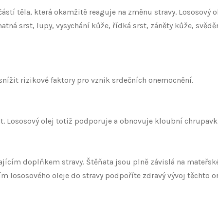
h částí těla, která okamžitě reaguje na změnu stravy. Lososov
atná srst, lupy, vysychání kůže, řídká srst, záněty kůže, svědě
ížit rizikové faktory pro vznik srdečních onemocnění.
át. Lososový olej totiž podporuje a obnovuje kloubní chrupavk
ikajícím doplňkem stravy. Štěňata jsou plně závislá na mateř
ím lososového oleje do stravy podpoříte zdravý vývoj těchto o