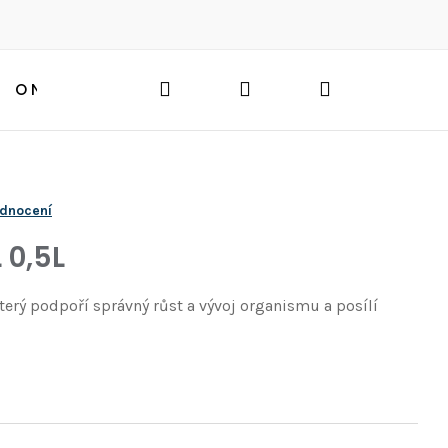
Hledat
Přihlášení
Nákupní
O NÁS
BLOG
HLEDAT
košík
odnocení
 0,5L
který podpoří správný růst a vývoj organismu a posílí