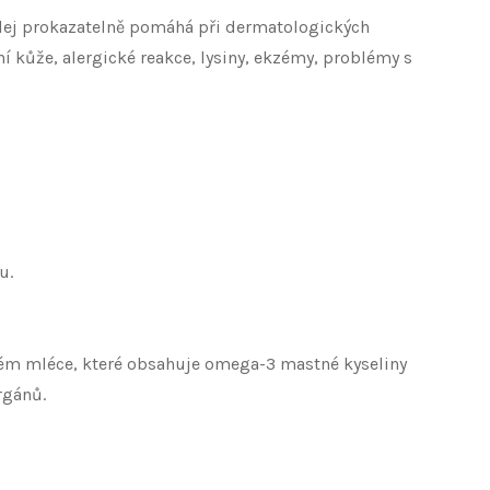
ý olej prokazatelně pomáhá při dermatologických
ní kůže, alergické reakce, lysiny, ekzémy, problémy s
u.
ském mléce, které obsahuje omega-3 mastné kyseliny
rgánů.