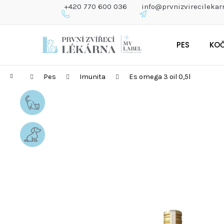
K
+420 770 600 036
info@prvnizvirecilekar
O
Š
Zpět
Zpět
Přejít
Í
do
do
PES
KO
na
K
obchodu
obchodu
obsah
Domů
Pes
Imunita
Es omega 3 oil 0,5l