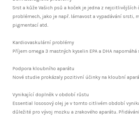
Srst a kůže Vašich psů a koček je jedna z nejcitlivějšíc
problémech, jako je např. lámavost a vypadávání srsti, m
pigmentací atd.
Kardiovaskulární problémy
Příjem omega 3 mastných kyselin EPA a DHA napomáhá sn
Podpora kloubního aparátu
Nové studie prokázaly pozitivní účinky na kloubní apar
Vynikající doplněk v období růstu
Essential lososový olej je v tomto citlivém období vyn
důležité pro vývoj mozku a zrakového aparátu. Přidáván