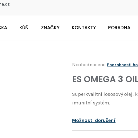
na.cz
ČKA
KŮŇ
ZNAČKY
KONTAKTY
PORADNA
CO POTŘEBUJETE NAJÍT?
Průměrné
Neohodnoceno
Podrobnosti h
Doporučujeme
hodnocení
ES OMEGA 3 OIL
produktu
je
Superkvalitní lososový olej, 
0,0
imunitní systém.
z
5
Možnosti doručení
hvězdiček.