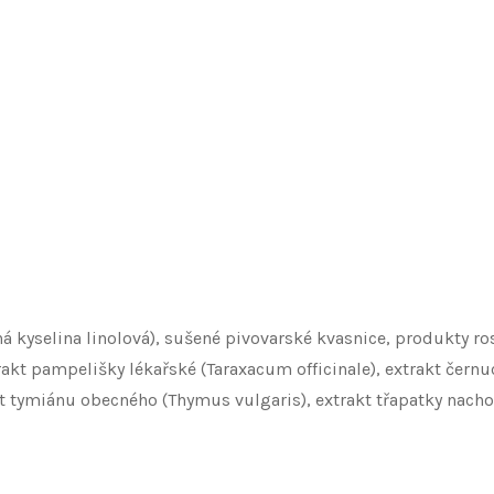
 kyselina linolová), sušené pivovarské kvasnice, produkty ro
rakt pampelišky lékařské (Taraxacum officinale), extrakt černuc
akt tymiánu obecného (Thymus vulgaris), extrakt třapatky nacho