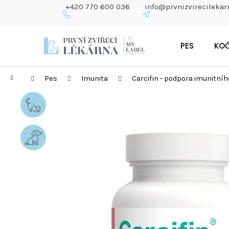
K
+420 770 600 036
info@prvnizvirecilekar
O
Š
Zpět
Zpět
Přejít
Í
do
do
PES
KO
na
K
obchodu
obchodu
obsah
Domů
Pes
Imunita
Carcifin - podpora imunitníh