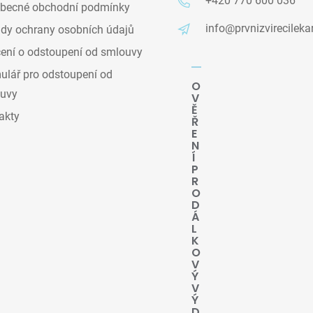
+420 770 600 036
becné obchodní podmínky
info@prvnizvirecileka
dy ochrany osobních údajů
ení o odstoupení od smlouvy
lář pro odstoupení od
O
uvy
V
Ě
akty
Ř
E
N
Í
P
R
O
D
Á
L
K
O
V
Ý
V
Ý
D