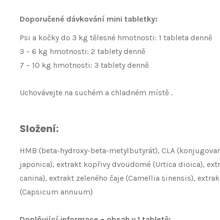
Doporučené dávkování mini tabletky:
Psi a kočky do 3 kg tělesné hmotnosti: 1 tableta denně
3 – 6 kg hmotnosti: 2 tablety denně
7 – 10 kg hmotnosti: 3 tablety denně
Uchovávejte na suchém a chladném místě .
Složení:
HMB (beta-hydroxy-beta-metylbutyrát), CLA (konjugovaná
japonica), extrakt kopřivy dvoudomé (Urtica dioica), ext
canina), extrakt zeleného čaje (Camellia sinensis), extr
(Capsicum annuum)
Doplňující informace – obsah v 1 tabletě: