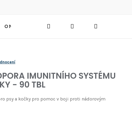
Hledat
Přihlášení
Nákupní
O NÁS
BLOG
HLEDAT
košík
odnocení
DPORA IMUNITNÍHO SYSTÉMU
KY - 90 TBL
 pro psy a kočky pro pomoc v boji proti nádorovým