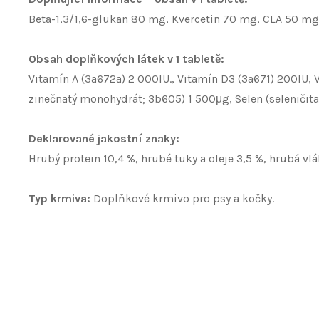
Beta-1,3/1,6-glukan 80 mg, Kvercetin 70 mg, CLA 50 mg
Obsah doplňkových látek v 1 tabletě:
Vitamín A (3a672a) 2 000IU., Vitamín D3 (3a671) 200IU,
zinečnatý monohydrát; 3b605) 1 500μg, Selen (seleničit
Deklarované jakostní znaky:
Hrubý protein 10,4 %, hrubé tuky a oleje 3,5 %, hrubá vl
Typ krmiva:
Doplňkové krmivo pro psy a kočky.