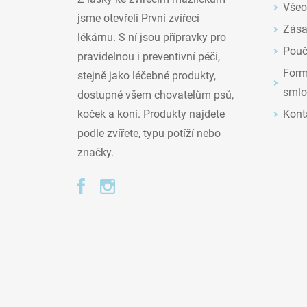
Všeo
jsme otevřeli První zvířecí
Zása
lékárnu. S ní jsou přípravky pro
Pouč
pravidelnou i preventivní péči,
Formu
stejně jako léčebné produkty,
smlo
dostupné všem chovatelům psů,
Kont
koček a koní. Produkty najdete
podle zvířete, typu potíží nebo
značky.