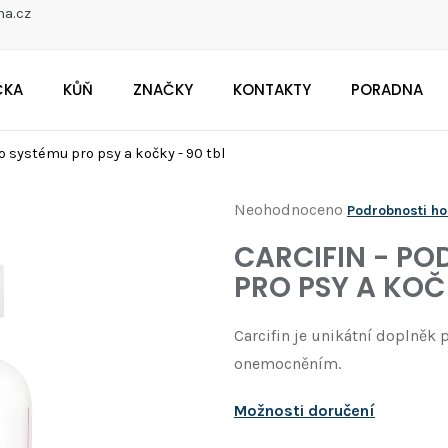
na.cz
ČKA
KŮŇ
ZNAČKY
KONTAKTY
PORADNA
CO POTŘEBUJETE NAJÍT?
o systému pro psy a kočky - 90 tbl
Průměrné
Neohodnoceno
Podrobnosti h
Doporučujeme
hodnocení
CARCIFIN - PO
produktu
PRO PSY A KOČ
je
0,0
Carcifin je unikátní doplněk
z
onemocněním.
5
hvězdiček.
Možnosti doručení