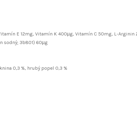
 Vitamín E 12mg, Vitamín K 400μg, Vitamín C 50mg, L-Arginin 2
an sodný; 3b801) 60μg
áknina 0,3 %, hrubý popel 0,3 %