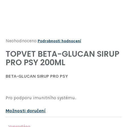
Í
T
?
HLEDAT
Průměrné
Neohodnoceno
Podrobnosti hodnocení
hodnocení
TOPVET BETA-GLUCAN SIRUP
D
produktu
o
PRO PSY 200ML
je
p
o
0,0
BETA-GLUCAN SIRUP PRO PSY
r
z
u
5
č
u
hvězdiček.
Pro podporu imunitního systému.
j
e
Možnosti doručení
m
e
Vyprodáno