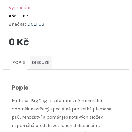
Vyprodáno
Kód:
D1104
Značka:
DOLFOS
0 Kč
Měrná
cena:
POPIS
DISKUZE
Popis:
Multical BigDog je vitaminózně-minerální
doplněk navržený speciálně pro velká plemena
psů. Množství a poměr jednotlivých složek
napomáhá předcházet jejich deficiencím,