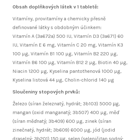
Obsah doplňkových látek v 1 tabletě:
Vitamíny, provitamíny a chemicky přesně
definované látky s obdobným účinkem:
Vitamín A (3a672a) 500 IU, Vitamín D3 (3a671) 60
IU, Vitamín E 6 mg, Vitamín C 20 mg, Vitamín K3
100 µg, Vitamín B1 100 µg, Vitamín B2 220 µg,
Vitamín B6 100 µg, Vitamín B12 2 µg, Biotin 40 µg,
Niacin 1200 µg, Kyselina pantothenová 1000 µg,
Kyselina listová 44 µg, Cholin-chlorid 140 µg
Sloučeniny stopových prvků:
Železo (síran železnatý, hydrát; 3b103) 5000 μg,
mangan (oxid manganatý; 3b507) 400 µg, měď
(síran měďnatý; 3b409) 600 µg, zinek (síran
zinečnatý, hydrát; 3b609) 6000 µg, jód (jodid
draselný; 3b201) 150 μg, selen (seleničitan sodný;