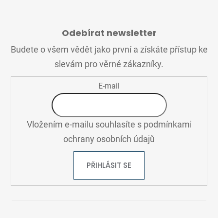
Z
Á
Odebírat newsletter
P
A
Budete o všem vědět jako první a získáte přístup ke
T
slevám pro věrné zákazníky.
Í
E-mail
Vložením e-mailu souhlasíte s
podmínkami
ochrany osobních údajů
PŘIHLÁSIT SE