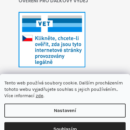
OVĚŘENÍ PRO DÁLKOVÝ VÝDEJ
Tento web používá soubory cookie. Dalším procházením
tohoto webu vyjadřujete souhlas s jejich používáním..
Více informací
zde
.
Vytvořil Shoptet
Nastavení
Copyright 2026
První zvířecí lékárna
. Všechna
🏝️ Dáváme si letní pauzu. Připravujeme pro vás novinky a na
práva vyhrazena.
Upravit nastavení cookies
podzim se na vás těšíme v nové podobě. Jsme tu pro Vás na
Souhlasím