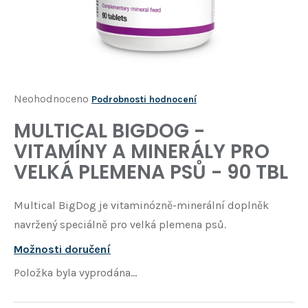
Í
T
?
HLEDAT
Průměrné
Neohodnoceno
Podrobnosti hodnocení
hodnocení
MULTICAL BIGDOG -
D
produktu
o
VITAMÍNY A MINERÁLY PRO
je
p
VELKÁ PLEMENA PSŮ - 90 TBL
o
0,0
r
z
u
Multical BigDog je vitaminózně-minerální doplněk
5
č
navržený speciálně pro velká plemena psů.
u
hvězdiček.
j
Možnosti doručení
e
Položka byla vyprodána…
m
e