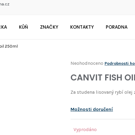
na.cz
ČKA
KŮŇ
ZNAČKY
KONTAKTY
PORADNA
CO POTŘEBUJETE NAJÍT?
 oil 250ml
Průměrné
Neohodnoceno
Podrobnosti h
Doporučujeme
hodnocení
CANVIT FISH OI
produktu
je
Za studena lisovaný rybí olej
0,0
z
Možnosti doručení
5
hvězdiček.
Vyprodáno