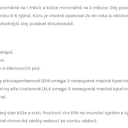
g minimálně na 1 měsíc a kočce minimálně na 3 měsíce. Olej p
u 6-8 týdnů. Kúru je vhodné opakovat 2x do roka (s oblibou 
 vhodnější olej podávat dlouhodobě.
 drápů.
in.
 a stárnoucích psů.
ny eikosapentaenové (EPA omega-3 nenasycená mastná kyselina
liny alfa-linolenové (ALA omega-3 nenasycená mastná kyselina
a).
vý stav kůže a srsti. Pozitivní vliv EPA na imunitní systém a v
 jiné chronické záněty vedoucí ke vzniku nádorů.