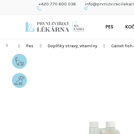
K
+420 770 600 036
info@prvnizvirecilekar
O
Š
Zpět
Zpět
Přejít
Í
do
do
PES
KO
na
K
obchodu
obchodu
obsah
Domů
Pes
Doplňky stravy, vitamíny
Canvit fish