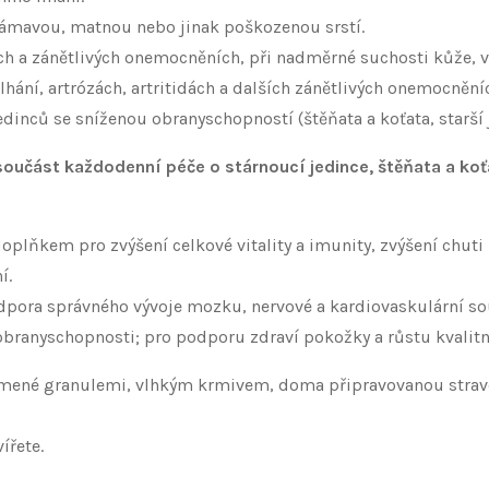
 s lámavou, matnou nebo jinak poškozenou srstí.
ých a zánětlivých onemocněních, při nadměrné suchosti kůže, v
ulhání, artrózách, artritidách a dalších zánětlivých onemocně
inců se sníženou obranyschopností (štěňata a koťata, starší je
součást každodenní péče o stárnoucí jedince, štěňata a koť
doplňkem pro zvýšení celkové vitality a imunity, zvýšení chuti
í.
dpora správného vývoje mozku, nervové a kardiovaskulární sou
obranyschopnosti; pro podporu zdraví pokožky a růstu kvalitní
krmené granulemi, vlhkým krmivem, doma připravovanou stra
ířete.