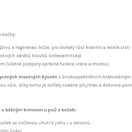
a kočky:
ýživu a regeneraci kůže, pro bohatý růst kvalitní a lesklé srsti
tivých zánětů kloubů (osteoartritida).
tém (včetně podpory správné funkce srdce a mozku).
sycených mastných kyselin
s širokospektrálním blahodárným e
enou vůni, díky tomu je zvířaty snadno přijímán a dokonce pom
ě s běžným krmivem u psů a koček:
ček se sníženou chutí k jídlu i u seniorů,
ího línání.