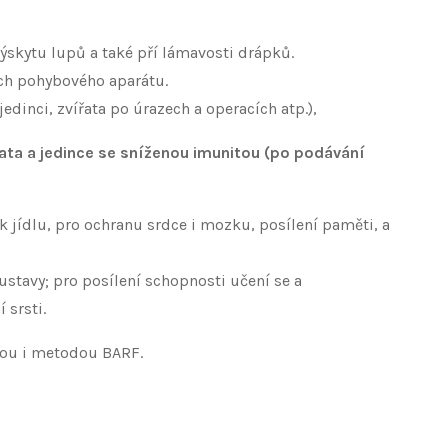
ýskytu lupů a také pří lámavosti drápků.
ních pohybového aparátu.
dinci, zvířata po úrazech a operacích atp.),
ata a jedince se sníženou imunitou (po podávání
 k jídlu, pro ochranu srdce i mozku, posílení paměti, a
stavy; pro posílení schopnosti učení se a
 srsti.
vou i metodou BARF.