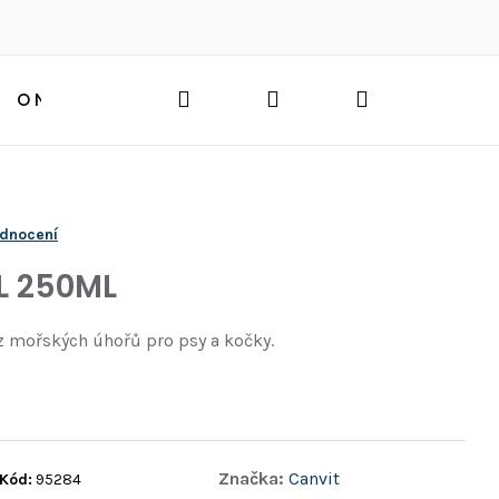
Hledat
Přihlášení
Nákupní
O NÁS
BLOG
HLEDAT
košík
odnocení
L 250ML
 z mořských úhořů pro psy a kočky.
Značka:
Canvit
Kód:
95284