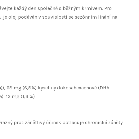
odávejte každý den společně s běžným krmivem. Pro
je olej podáván v souvislosti se sezónním línání na
)), 68 mg (6,8%) kyseliny dokosahexaenové (DHA
), 13 mg (1,3 %)
ýrazný protizánětlivý účinek potlačuje chronické záněty