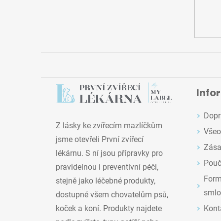
Info
Dopr
Z lásky ke zvířecím mazlíčkům
Všeo
jsme otevřeli První zvířecí
Zása
lékárnu. S ní jsou přípravky pro
Pouč
pravidelnou i preventivní péči,
Formu
stejně jako léčebné produkty,
smlo
dostupné všem chovatelům psů,
Kont
koček a koní. Produkty najdete