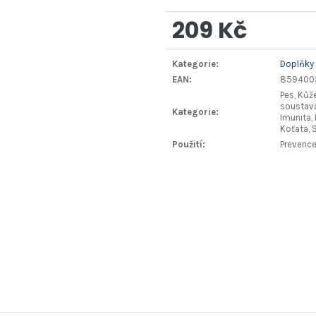
209 Kč
Měrná
Kategorie
:
Doplňky 
cena:
EAN
:
859400
Pes, Kůž
soustava
Kategorie
:
Imunita, 
Koťata, 
Použití
:
Prevence