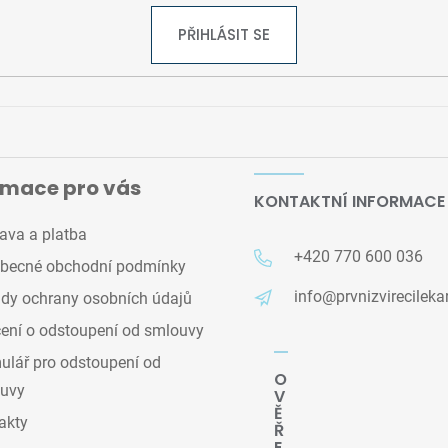
PŘIHLÁSIT SE
rmace pro vás
KONTAKTNÍ INFORMACE
ava a platba
+420 770 600 036
becné obchodní podmínky
info@prvnizvirecileka
dy ochrany osobních údajů
ení o odstoupení od smlouvy
lář pro odstoupení od
O
uvy
V
Ě
akty
Ř
E