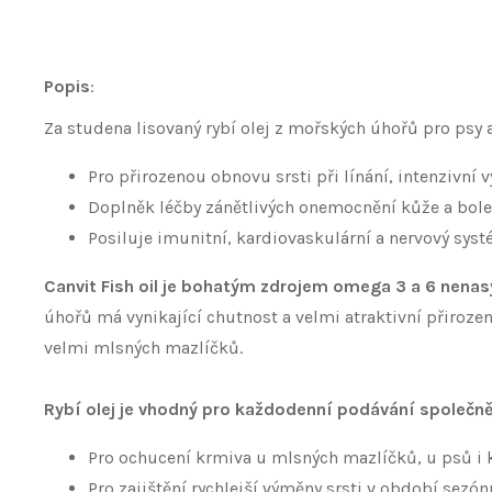
Popis
:
Za studena lisovaný rybí olej z mořských úhořů pro psy 
Pro přirozenou obnovu srsti při línání, intenzivní v
Doplněk léčby zánětlivých onemocnění kůže a boles
Posiluje imunitní, kardiovaskulární a nervový sys
Canvit Fish oil je bohatým zdrojem omega 3 a 6 nena
úhořů má vynikající chutnost a velmi atraktivní přiroz
velmi mlsných mazlíčků.
Rybí olej je vhodný pro každodenní podávání společn
Pro ochucení krmiva u mlsných mazlíčků, u psů i ko
Pro zajištění rychlejší výměny srsti v období sezónn