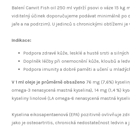
Balení Canvit Fish oil 250 ml vydrží psovi o váze 15 k
viditelný účinek doporučujeme podávat minimálně po dob
jaře a na podrzim). U jedinců s chronickými obtížemi je
Indikace:
Podpora zdravé kůže, lesklé a husté srsti a silných
Doplněk léčby při onemocnění kůže, kloubů a ledv
Podpora imunity a dobré paměti a učení u mladých
V 1 ml oleje je průměrně obsaženo
76 mg (7,6%) kyseli
omega-3 nenasycená mastná kyselina), 14 mg (1,4 %) kyse
kyseliny linolové (LA omega-6 nenasycená mastná kyselin
Kyselina eikosapentaenová (EPA) pozitivně ovlivňuje zdra
jako je osteoartritis, chronická nedostatečnost ledvin a