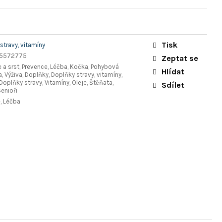
Tisk
stravy, vitamíny
5572775
Zeptat se
e a srst, Prevence, Léčba, Kočka, Pohybová
Hlídat
, Výživa, Doplňky, Doplňky stravy, vitamíny,
Doplňky stravy, Vitamíny, Oleje, Štěňata,
Sdílet
Senioři
, Léčba