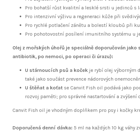
Pro bohatší růst kvalitní a lesklé srsti u jedinců
Pro intenzivní výživu a regeneraci kůže při svědiv
Pro rychlé potlačení zánětu a bolestí kloubů při k
Pro pohotovostní posílení imunitního systému u jed
Olej z mořských úhořů je speciálně doporučován jako 
antibiotik, po nemoci, po operaci či úrazu):
U stárnoucích psů a koček
je rybí olej výborným 
také jako součást prevence nádorových onemocněn
U štěňat a koťat
se Canvit Fish oil podává jako po
rozvoj paměti; pro správné nastartování a zvýšení 
Canvit Fish oil je vhodným doplňkem pro psy i kočky 
Doporučená denní dávka:
5 ml na každých 10 kg váhy zv