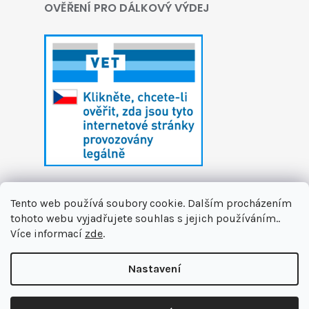
OVĚŘENÍ PRO DÁLKOVÝ VÝDEJ
Tento web používá soubory cookie. Dalším procházením
tohoto webu vyjadřujete souhlas s jejich používáním..
Více informací
zde
.
Vytvořil Shoptet
Nastavení
Copyright 2026
První zvířecí lékárna
. Všechna
🏝️ Dáváme si letní pauzu. Připravujeme pro vás novinky a na
práva vyhrazena.
Upravit nastavení cookies