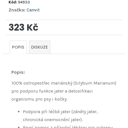
Kód:
94933
Značka:
Canvit
323 Kč
Měrná
cena:
POPIS
DISKUZE
Popis:
100% ostropestřec mariánský (Silybum Marianum)
pro podporu funkce jater a detoxifikaci
organismu pro psy i kočky.
Podpora při léčbě jater (záněty jater,
chronická onemocnění jater).
První pomoc z přírodní lékárny pro ochranu