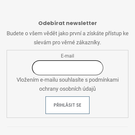
Z
Á
Odebírat newsletter
P
A
Budete o všem vědět jako první a získáte přístup ke
T
slevám pro věrné zákazníky.
Í
E-mail
Vložením e-mailu souhlasíte s
podmínkami
ochrany osobních údajů
PŘIHLÁSIT SE