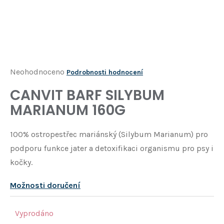
Í
T
?
HLEDAT
Průměrné
Neohodnoceno
Podrobnosti hodnocení
hodnocení
CANVIT BARF SILYBUM
D
produktu
o
MARIANUM 160G
je
p
o
0,0
100% ostropestřec mariánský (Silybum Marianum) pro
r
z
u
podporu funkce jater a detoxifikaci organismu pro psy i
5
č
kočky.
u
hvězdiček.
j
Možnosti doručení
e
m
e
Vyprodáno