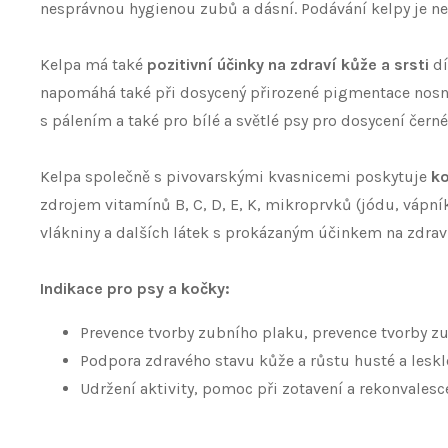
nesprávnou hygienou zubů a dásní. Podávání kelpy je ne
Kelpa má také
pozitivní účinky na zdraví kůže a srsti
d
napomáhá také při dosycený přirozené pigmentace nosní h
s pálením a také pro bílé a světlé psy pro dosycení černé
Kelpa společně s pivovarskými kvasnicemi poskytuje
ko
zdrojem vitamínů B, C, D, E, K, mikroprvků (jódu, vápní
vlákniny a dalších látek s prokázaným účinkem na zdraví d
Indikace pro psy a kočky:
Prevence tvorby zubního plaku, prevence tvorby z
Podpora zdravého stavu kůže a růstu husté a leskl
Udržení aktivity, pomoc při zotavení a rekonvale