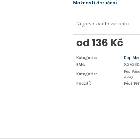
Možnosti doručení
Nejprve zvolte variantu
od
136 Kč
Měrná
Kategorie
:
Doplňky 
cena:
EAN
:
859560
Pes, Péče
Kategorie
:
Zuby
Použití
:
Péče, Pr