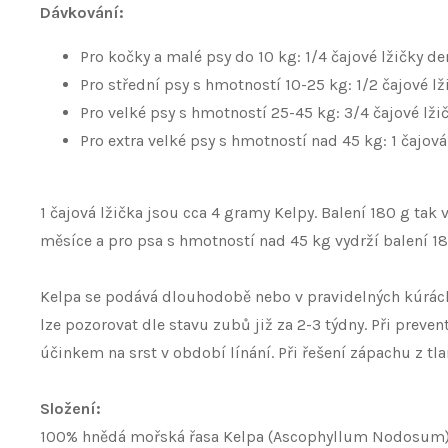
Dávkování:
Pro kočky a malé psy do 10 kg: 1/4 čajové lžičky de
Pro střední psy s hmotností 10-25 kg: 1/2 čajové lž
Pro velké psy s hmotností 25-45 kg: 3/4 čajové lži
Pro extra velké psy s hmotností nad 45 kg: 1 čajová
1 čajová lžička jsou cca 4 gramy Kelpy. Balení 180 g ta
měsíce a pro psa s hmotností nad 45 kg vydrží balení 180
Kelpa se podává dlouhodobě nebo v pravidelných kúrách
lze pozorovat dle stavu zubů již za 2-3 týdny. Při prev
účinkem na srst v období línání. Při řešení zápachu z t
Složení:
100% hnědá mořská řasa Kelpa (Ascophyllum Nodosum