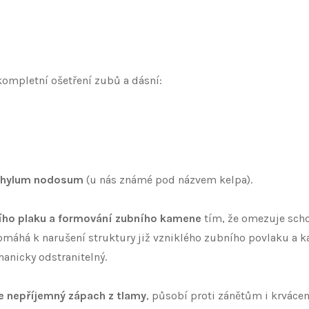
kompletní ošetření zubů a dásní:
ophylum nodosum
(u nás známé pod názvem kelpa).
ního plaku a formování zubního kamene
tím, že omezuje scho
máhá k narušení struktury již vzniklého zubního povlaku a k
anicky odstranitelný.
e nepříjemný zápach z tlamy
, působí proti zánětům i krvác