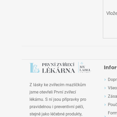
Vlože
Info
Dopr
Z lásky ke zvířecím mazlíčkům
Všeo
jsme otevřeli První zvířecí
Zása
lékárnu. S ní jsou přípravky pro
Pouč
pravidelnou i preventivní péči,
Formu
stejně jako léčebné produkty,