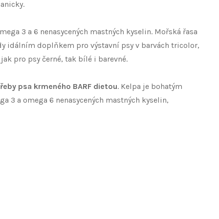
hanicky.
mega 3 a 6 nenasycených mastných kyselin. Mořská řasa
dy idálním doplňkem pro výstavní psy v barvách tricolor,
ak pro psy černé, tak bílé i barevné.
třeby psa krmeného BARF dietou
. Kelpa je bohatým
omega 3 a omega 6 nenasycených mastných kyselin,