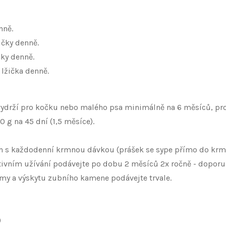
nně.
ičky denně.
čky denně.
 lžička denně.
k vydrží pro kočku nebo malého psa minimálně na 6 měsíců, pro
 g na 45 dní (1,5 měsíce).
 s každodenní krmnou dávkou (prášek se sype přímo do krmiva
entivním užívání podávejte po dobu 2 měsíců 2x ročně - dopor
lamy a výskytu zubního kamene podávejte trvale.
)