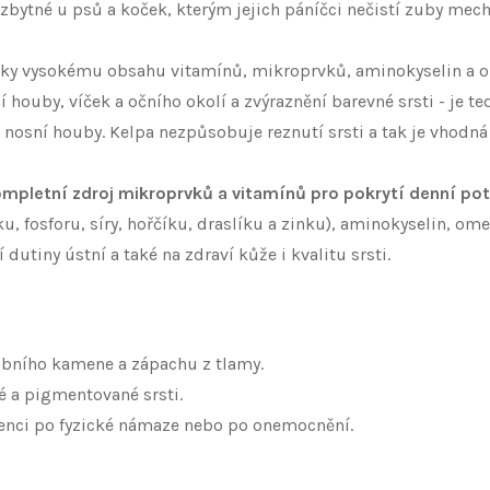
zbytné u psů a koček, kterým jejich páníčci nečistí zuby mec
íky vysokému obsahu vitamínů, mikroprvků, aminokyselin a o
ouby, víček a očního okolí a zvýraznění barevné srsti - je te
 nosní houby. Kelpa nezpůsobuje reznutí srsti a tak je vhodná j
mpletní zdroj mikroprvků a vitamínů pro pokrytí denní po
ku, fosforu, síry, hořčíku, draslíku a zinku), aminokyselin, 
utiny ústní a také na zdraví kůže i kvalitu srsti.
ubního kamene a zápachu z tlamy.
é a pigmentované srsti.
scenci po fyzické námaze nebo po onemocnění.