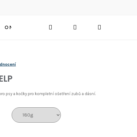
Hledat
Přihlášení
Nákupní
O NÁS
BLOG
HLEDAT
košík
odnocení
ELP
pro psy a kočky pro kompletní ošetření zubů a dásní.