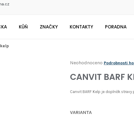
na.cz
ČKA
KŮŇ
ZNAČKY
KONTAKTY
PORADNA
CO POTŘEBUJETE NAJÍT?
 kelp
Průměrné
Neohodnoceno
Podrobnosti h
Doporučujeme
hodnocení
CANVIT BARF K
produktu
je
Canvit BARF Kelp je doplněk stravy 
0,0
z
VARIANTA
5
hvězdiček.