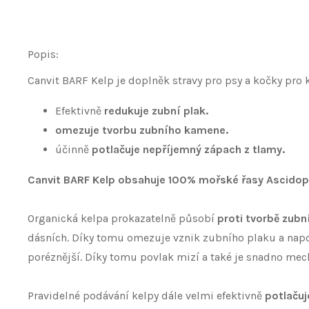
Popis:
Canvit BARF Kelp je doplněk stravy pro psy a kočky pro 
Efektivně
redukuje zubní plak.
omezuje tvorbu zubního kamene.
účinně
potlačuje nepříjemný zápach z tlamy.
Canvit BARF Kelp obsahuje 100% mořské řasy Ascid
Organická kelpa prokazatelně působí
proti tvorbě zub
dásních. Díky tomu omezuje vznik zubního plaku a napo
poréznější. Díky tomu povlak mizí a také je snadno mech
Pravidelné podávání kelpy dále velmi efektivně
potlačuj