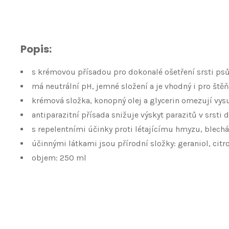
Popis:
s krémovou přísadou pro dokonalé ošetření srsti ps
má neutrální pH, jemné složení a je vhodný i pro ště
krémová složka, konopný olej a glycerin omezují vysu
antiparazitní přísada snižuje výskyt parazitů v srsti 
s repelentními účinky proti létajícímu hmyzu, blech
účinnými látkami jsou přírodní složky: geraniol, citro
objem: 250 ml