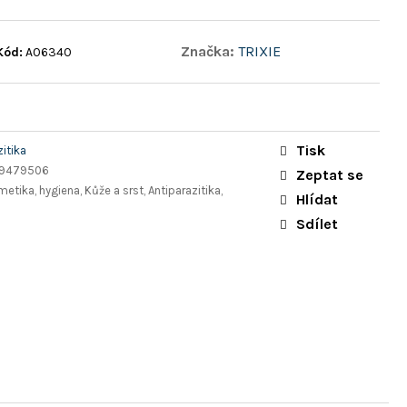
Značka:
TRIXIE
Kód:
A06340
Tisk
zitika
9479506
Zeptat se
etika, hygiena, Kůže a srst, Antiparazitika,
Hlídat
Sdílet