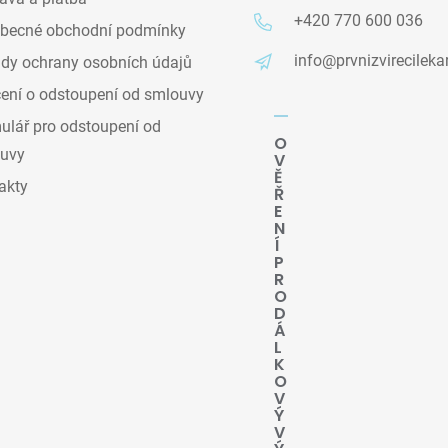
+420 770 600 036
becné obchodní podmínky
info@prvnizvirecileka
dy ochrany osobních údajů
ení o odstoupení od smlouvy
lář pro odstoupení od
O
uvy
V
Ě
akty
Ř
E
N
Í
P
R
O
D
Á
L
K
O
V
Ý
V