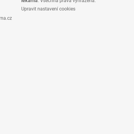
lékárna
. Všechna práva vyhrazena.
Upravit nastavení cookies
rna.cz