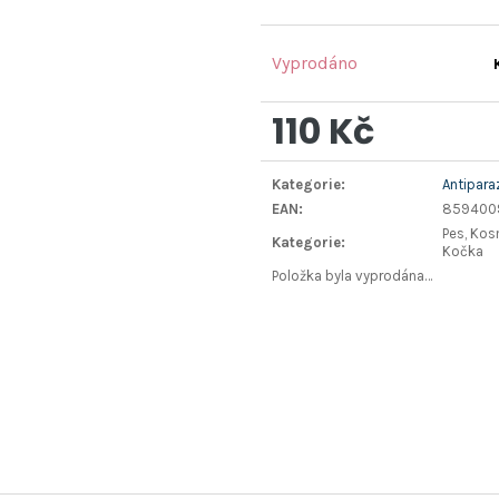
Vyprodáno
110 Kč
Měrná
Kategorie
:
Antipara
cena:
EAN
:
859400
Pes, Kosm
Kategorie
:
Kočka
Položka byla vyprodána…