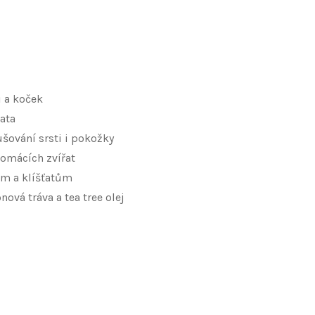
ů a koček
ňata
šování srsti i pokožky
domácích zvířat
ám a klíšťatům
nová tráva a tea tree olej