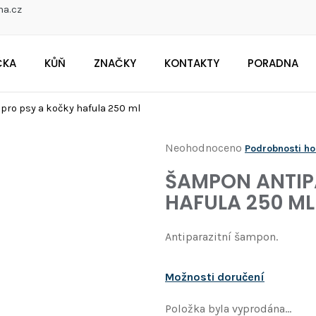
na.cz
ČKA
KŮŇ
ZNAČKY
KONTAKTY
PORADNA
CO POTŘEBUJETE NAJÍT?
pro psy a kočky hafula 250 ml
Průměrné
Neohodnoceno
Podrobnosti h
Doporučujeme
hodnocení
ŠAMPON ANTIP
produktu
HAFULA 250 ML
je
0,0
Antiparazitní šampon.
z
5
Možnosti doručení
hvězdiček.
Položka byla vyprodána…