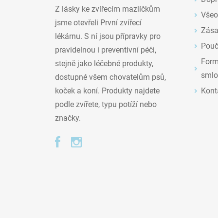
Z lásky ke zvířecím mazlíčkům
Všeo
jsme otevřeli První zvířecí
Zása
lékárnu. S ní jsou přípravky pro
Pouč
pravidelnou i preventivní péči,
Formu
stejně jako léčebné produkty,
smlo
dostupné všem chovatelům psů,
Kont
koček a koní. Produkty najdete
podle zvířete, typu potíží nebo
značky.