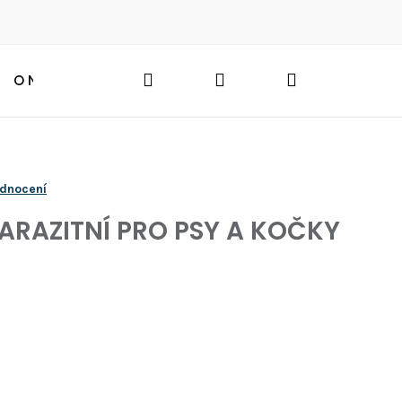
Hledat
Přihlášení
Nákupní
O NÁS
BLOG
HLEDAT
košík
odnocení
ARAZITNÍ PRO PSY A KOČKY