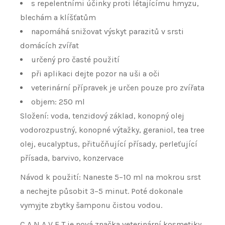
s repelentními účinky proti létajícímu hmyzu,
blechám a klíšťatům
napomáhá snižovat výskyt parazitů v srsti
domácích zvířat
určený pro časté použití
při aplikaci dejte pozor na uši a oči
veterinární přípravek je určen pouze pro zvířata
objem: 250 ml
Složení: voda, tenzidový základ, konopný olej
vodorozpustný, konopné výtažky, geraniol, tea tree
olej, eucalyptus, přitučňující přísady, perleťující
přísada, barvivo, konzervace
Návod k použití: Naneste 5–⁠10 ml na mokrou srst
a nechejte působit 3–⁠5 minut. Poté dokonale
vymyjte zbytky šamponu čistou vodou.
C A N A V E T je nová značka veterinární kosmetiky