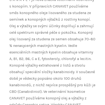
s konopím. V přípravcích CANAVET používáme
směs konopného oleje lisovaného za studena ze
semínek a konopných výtažků z rostliny konopí.
Olej a výtažky se svými účinky doplňují a zahrnují
celé spektrum správné péče o pokožku. Konopný
olej lisovaný za studena ze semen obsahuje 70–⁠80
% nenasycených mastných kyselin. Vedle
esenciálních mastných kyselin obsahuje vitaminy
A, B1, B2, B6, C a E, fytosteroly, chlorofyl a lecitin.
Konopné výtažky extrahované z listů a stvolu
obsahují speciální složky kanabinoidy. V současné
době je vědecky popsáno okolo 100 druhů
kanabinoidů, z nichž nejvíce prospěšný pro kůži je
CBD (Canabidiniol). Ve veterinární kosmetice
CANAVET používáme konopný olej a výtažky z
odrůdy Cannabis sativa. Výrobky CANAVET