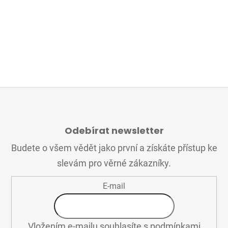
Z
Á
Odebírat newsletter
P
A
Budete o všem vědět jako první a získáte přístup ke
T
slevám pro věrné zákazníky.
Í
E-mail
Vložením e-mailu souhlasíte s
podmínkami