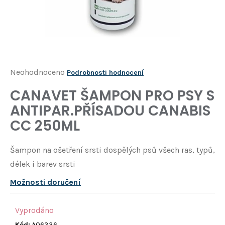
Í
T
?
HLEDAT
Průměrné
Neohodnoceno
Podrobnosti hodnocení
hodnocení
CANAVET ŠAMPON PRO PSY S
D
produktu
o
ANTIPAR.PŘÍSADOU CANABIS
je
p
CC 250ML
o
0,0
r
z
u
Šampon na ošetření srsti dospělých psů všech ras, typů,
5
č
délek i barev srsti
u
hvězdiček.
j
Možnosti doručení
e
m
Vyprodáno
e
Kód:
A06336