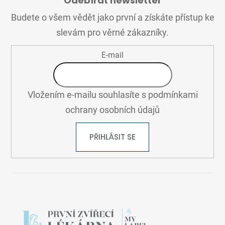
Odebírat newsletter
P
A
Budete o všem vědět jako první a získáte přístup ke
T
slevám pro věrné zákazníky.
Í
E-mail
Vložením e-mailu souhlasíte s
podmínkami
ochrany osobních údajů
PŘIHLÁSIT SE