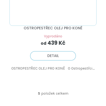
OSTROPESTŘEC OLEJ PRO KONĚ
Vyprodáno
439 Kč
od
DETAIL
OSTROPESTŘEC OLEJ PRO KONĚ O Ostropestřci...
5
položek celkem
O
v