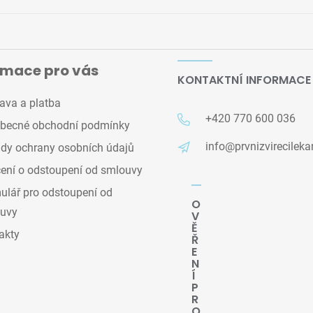
rmace pro vás
KONTAKTNÍ INFORMACE
ava a platba
+420 770 600 036
becné obchodní podmínky
info@prvnizvirecileka
dy ochrany osobních údajů
ení o odstoupení od smlouvy
lář pro odstoupení od
O
uvy
V
Ě
akty
Ř
E
N
Í
P
R
O