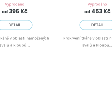
Vyprodáno
Vyprodáno
396 Kč
453 Kč
od
od
DETAIL
DETAIL
tkáně v oblasti namožených
Prokrvení tkáně v oblasti
svalů a kloubů,...
svalů a kloubů,..