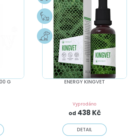
00 G
ENERGY KINGVET
Vyprodáno
438 Kč
od
DETAIL