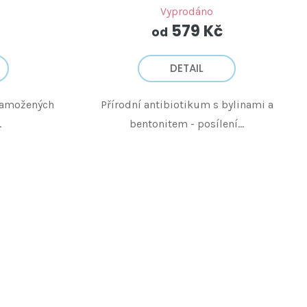
Vyprodáno
579 Kč
od
DETAIL
 namožených
Přírodní antibiotikum s bylinami a
.
bentonitem - posílení...