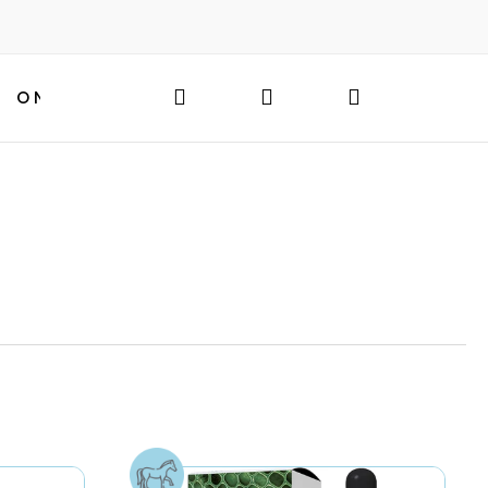
Hledat
Přihlášení
Nákupní
O NÁS
BLOG
HLEDAT
košík