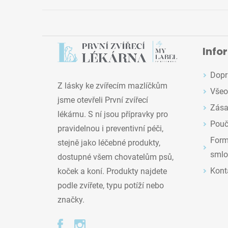
Info
Dopr
Z lásky ke zvířecím mazlíčkům
Všeo
jsme otevřeli První zvířecí
Zása
lékárnu. S ní jsou přípravky pro
Pouč
pravidelnou i preventivní péči,
Formu
stejně jako léčebné produkty,
smlo
dostupné všem chovatelům psů,
Kont
koček a koní. Produkty najdete
podle zvířete, typu potíží nebo
značky.