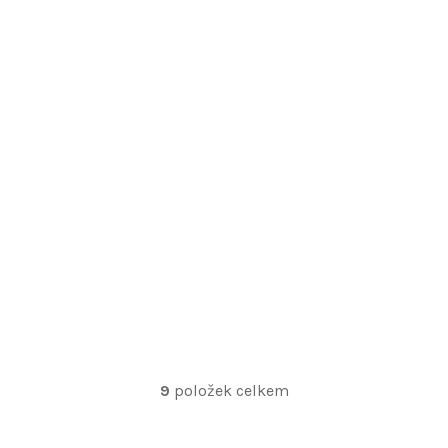
9
položek celkem
O
v
l