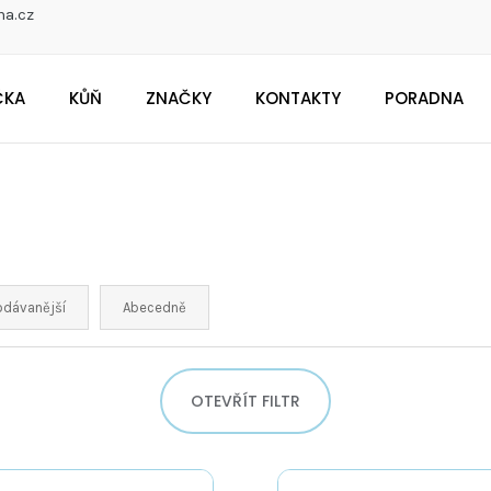
na.cz
ČKA
KŮŇ
ZNAČKY
KONTAKTY
PORADNA
CO POTŘEBUJETE NAJÍT?
Doporučujeme
odávanější
Abecedně
OTEVŘÍT FILTR