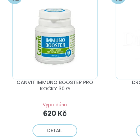
D
P
U
I
K
S
T
P
Ů
R
O
D
U
K
T
Ů
CANVIT IMMUNO BOOSTER PRO
DR
KOČKY 30 G
Vyprodáno
620 Kč
DETAIL