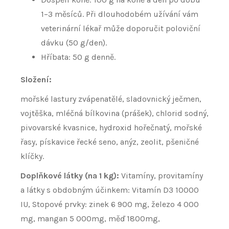
1–3 měsíců. Při dlouhodobém užívání vám
veterinární lékař může doporučit poloviční
dávku (50 g/den).
Hříbata: 50 g denně.
Složení:
mořské lastury zvápenatělé, sladovnický ječmen,
vojtěška, mléčná bílkovina (prášek), chlorid sodný,
pivovarské kvasnice, hydroxid hořečnatý, mořské
řasy, pískavice řecké seno, anýz, zeolit, pšeničné
klíčky.
Doplňkové látky (na 1 kg):
Vitamíny, provitamíny
a látky s obdobným účinkem: Vitamín D3 10000
IU, Stopové prvky: zinek 6 900 mg, železo 4 000
mg, mangan 5 000mg, měď 1800mg,