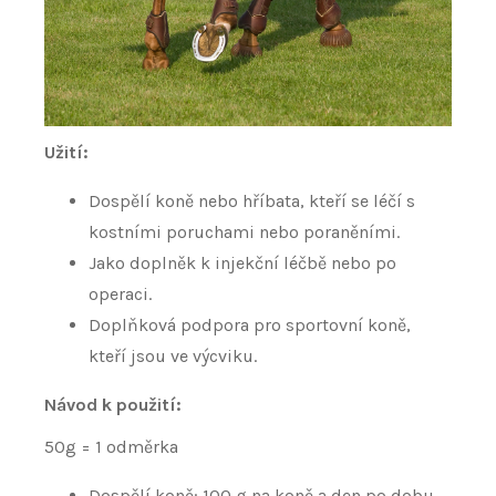
Užití:
Dospělí koně nebo hříbata, kteří se léčí s
kostními poruchami nebo poraněními.
Jako doplněk k injekční léčbě nebo po
operaci.
Doplňková podpora pro sportovní koně,
kteří jsou ve výcviku.
Návod k použití:
50g = 1 odměrka
Dospělí koně: 100 g na koně a den po dobu