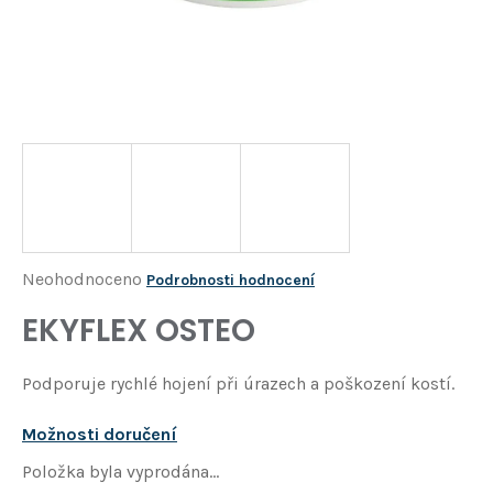
Í
T
?
HLEDAT
D
o
p
o
Průměrné
Neohodnoceno
Podrobnosti hodnocení
r
hodnocení
EKYFLEX OSTEO
u
produktu
č
je
u
Podporuje rychlé hojení při úrazech a poškození kostí.
j
0,0
e
z
Možnosti doručení
m
5
e
Položka byla vyprodána…