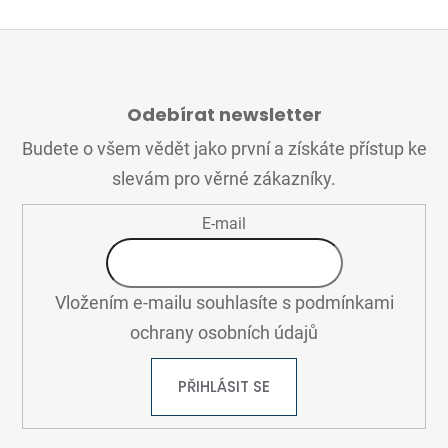
Z
Á
Odebírat newsletter
P
A
Budete o všem vědět jako první a získáte přístup ke
T
slevám pro věrné zákazníky.
Í
E-mail
Vložením e-mailu souhlasíte s
podmínkami
ochrany osobních údajů
PŘIHLÁSIT SE