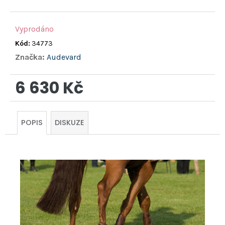
hvězdiček.
Vyprodáno
Kód:
34773
Značka:
Audevard
6 630 Kč
Měrná
cena:
POPIS
DISKUZE