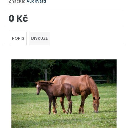
Značka:
Audevard
0 Kč
Měrná
cena:
POPIS
DISKUZE