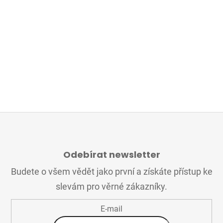
Z
Á
Odebírat newsletter
P
A
Budete o všem vědět jako první a získáte přístup ke
T
slevám pro věrné zákazníky.
Í
E-mail