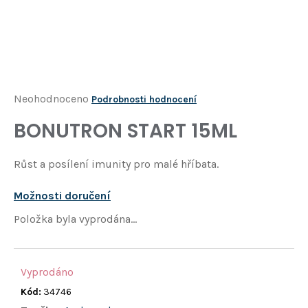
Í
T
?
HLEDAT
Průměrné
Neohodnoceno
Podrobnosti hodnocení
hodnocení
BONUTRON START 15ML
D
produktu
o
je
p
Růst a posílení imunity pro malé hříbata.
o
0,0
r
z
Možnosti doručení
u
5
č
Položka byla vyprodána…
u
hvězdiček.
j
e
Vyprodáno
m
e
Kód:
34746