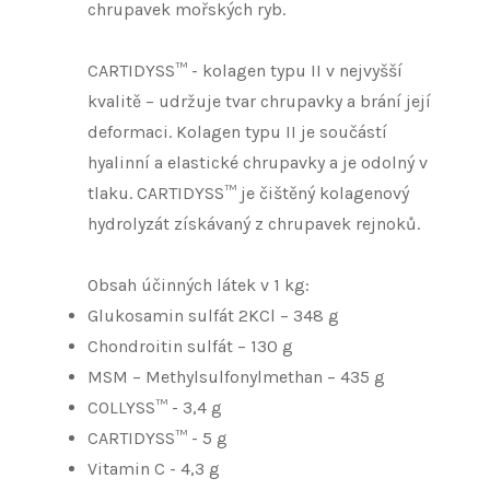
chrupavek mořských ryb.
CARTIDYSS™ - kolagen typu II v nejvyšší
kvalitě – udržuje tvar chrupavky a brání její
deformaci. Kolagen typu II je součástí
hyalinní a elastické chrupavky a je odolný v
tlaku. CARTIDYSS™ je čištěný kolagenový
hydrolyzát získávaný z chrupavek rejnoků.
Obsah účinných látek v 1 kg:
Glukosamin sulfát 2KCl – 348 g
Chondroitin sulfát – 130 g
MSM – Methylsulfonyl­methan – 435 g
COLLYSS™ - 3,4 g
CARTIDYSS™ - 5 g
Vitamin C - 4,3 g