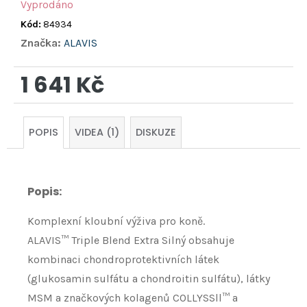
Vyprodáno
Kód:
84934
Značka:
ALAVIS
1 641 Kč
Měrná
cena:
POPIS
VIDEA (1)
DISKUZE
Popis
:
Komplexní kloubní výživa pro koně.
ALAVIS™ Triple Blend Extra Silný obsahuje
kombinaci chondroprotek­tivních látek
(glukosamin sulfátu a chondroitin sulfátu), látky
MSM a značkových kolagenů COLLYSSll™ a