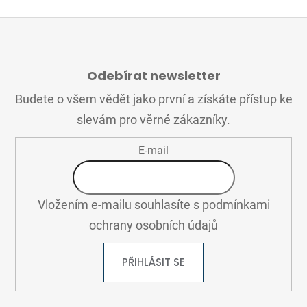
Z
Á
Odebírat newsletter
P
A
Budete o všem vědět jako první a získáte přístup ke
T
slevám pro věrné zákazníky.
Í
E-mail
Vložením e-mailu souhlasíte s
podmínkami
ochrany osobních údajů
PŘIHLÁSIT SE