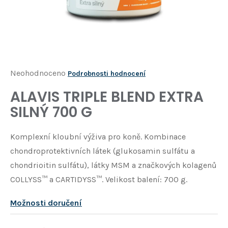
Í
T
?
HLEDAT
Průměrné
Neohodnoceno
Podrobnosti hodnocení
hodnocení
ALAVIS TRIPLE BLEND EXTRA
D
produktu
o
SILNÝ 700 G
je
p
o
0,0
Komplexní kloubní výživa pro koně. Kombinace
r
z
u
chondroprotektivních látek (glukosamin sulfátu a
5
č
chondrioitin sulfátu), látky MSM a značkových kolagenů
u
hvězdiček.
COLLYSS™ a CARTIDYSS™. Velikost balení: 700 g.
j
e
Možnosti doručení
m
e