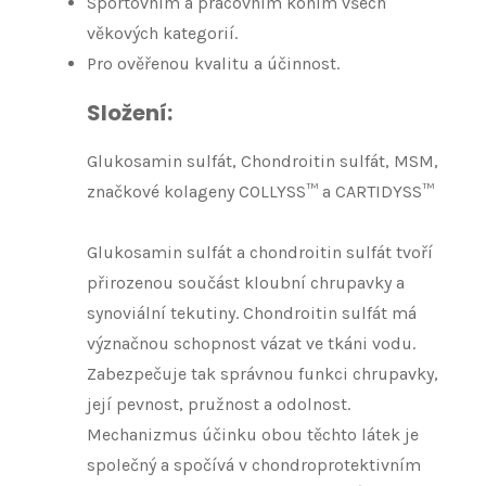
Sportovním a pracovním koním všech
věkových kategorií.
Pro ověřenou kvalitu a účinnost.
Složení
:
Glukosamin sulfát, Chondroitin sulfát, MSM,
značkové kolageny COLLYSS™ a CARTIDYSS™
Glukosamin sulfát a chondroitin sulfát tvoří
přirozenou součást kloubní chrupavky a
synoviální tekutiny. Chondroitin sulfát má
význačnou schopnost vázat ve tkáni vodu.
Zabezpečuje tak správnou funkci chrupavky,
její pevnost, pružnost a odolnost.
Mechanizmus účinku obou těchto látek je
společný a spočívá v chondroprotektivním