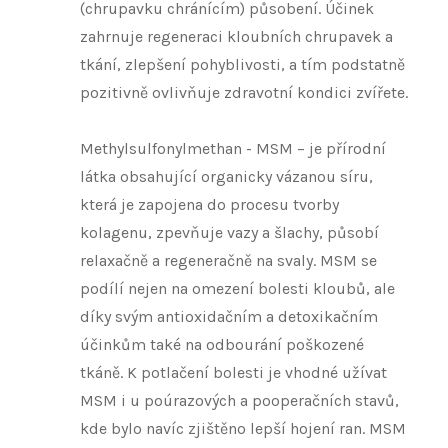
(chrupavku chránícím) působení. Účinek
zahrnuje regeneraci kloubních chrupavek a
tkání, zlepšení pohyblivosti, a tím podstatně
pozitivně ovlivňuje zdravotní kondici zvířete.
Methylsulfonylmethan - MSM – je přírodní
látka obsahující organicky vázanou síru,
která je zapojena do procesu tvorby
kolagenu, zpevňuje vazy a šlachy, působí
relaxačně a regeneračně na svaly. MSM se
podílí nejen na omezení bolesti kloubů, ale
díky svým antioxidačním a detoxikačním
účinkům také na odbourání poškozené
tkáně. K potlačení bolesti je vhodné užívat
MSM i u poúrazových a pooperačních stavů,
kde bylo navíc zjištěno lepší hojení ran. MSM